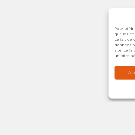
Pour offrir
que les co
Le fait de
données te
site. Le f
un effet né
Ac
Copyright © 20