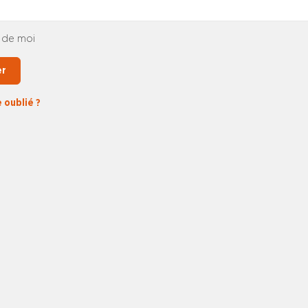
 de moi
er
 oublié ?