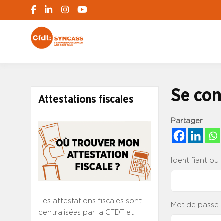
S'engager pour chacun, agir pour tous
SYNCASS-CFD
Se con
Attestations fiscales
Partager
Identifiant ou
Les attestations fiscales sont
Mot de passe
centralisées par la CFDT et