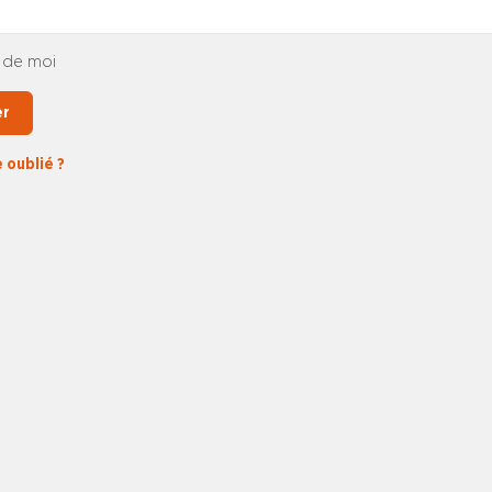
 de moi
er
 oublié ?