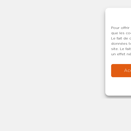
Pour offrir
que les co
Le fait de
données te
site. Le f
un effet né
Ac
Copyright © 20