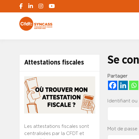
S'engager pour chacun, agir pour tous
SYNCASS-CFD
Se con
Attestations fiscales
Partager
Identifiant ou
Les attestations fiscales sont
Mot de passe
centralisées par la CFDT et