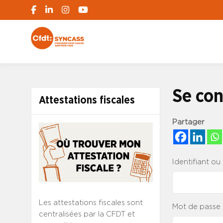
S'engager pour chacun, agir pour tous
SYNCASS-CFD
Se con
Attestations fiscales
Partager
Identifiant ou
Les attestations fiscales sont
Mot de passe
centralisées par la CFDT et