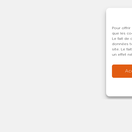
Pour offrir
que les co
Le fait de
données te
site. Le f
un effet né
Ac
Copyright © 20