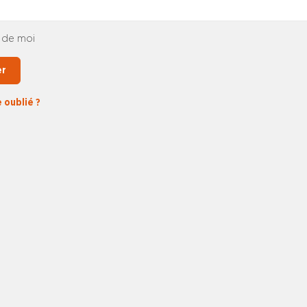
 de moi
er
 oublié ?