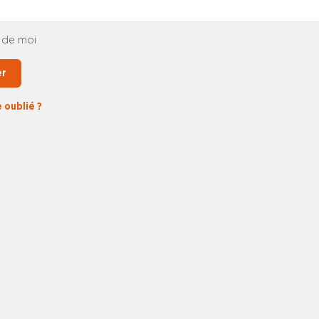
 de moi
er
 oublié ?