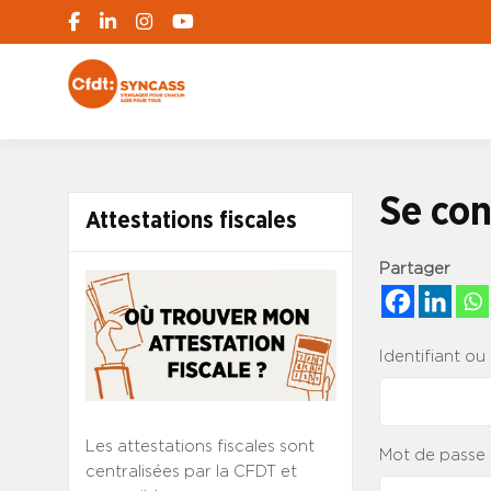
S'engager pour chacun, agir pour tous
SYNCASS-CFD
Se con
Attestations fiscales
Partager
Identifiant ou
Les attestations fiscales sont
Mot de passe
centralisées par la CFDT et