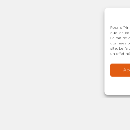
Pour offrir
que les co
Le fait de
données te
site. Le f
un effet né
Ac
Copyright © 20