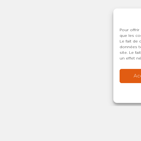
Pour offrir
que les co
Le fait de
données te
site. Le f
un effet né
Ac
Copyright © 20