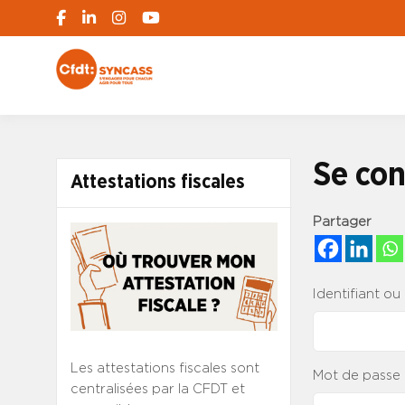
S'engager pour chacun, agir pour tous
SYNCASS-CFD
Se con
Attestations fiscales
Partager
Identifiant ou
Les attestations fiscales sont
Mot de passe
centralisées par la CFDT et