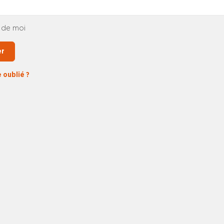
 de moi
er
 oublié ?