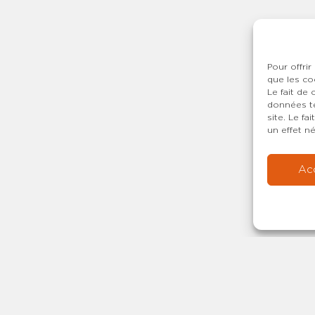
Pour offrir
que les co
Le fait de
données te
site. Le f
un effet né
Ac
Copyright © 20