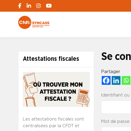
S'engager pour chacun, agir pour tous
SYNCASS-CFD
Se con
Attestations fiscales
Partager
Identifiant ou
Les attestations fiscales sont
Mot de passe
centralisées par la CFDT et