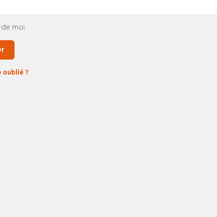
 de moi
er
 oublié ?