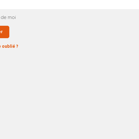
 de moi
er
 oublié ?