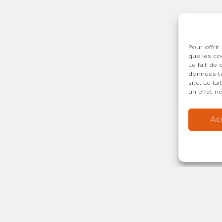
Pour offrir
que les co
Le fait de
données te
site. Le f
un effet né
Ac
Copyright © 20