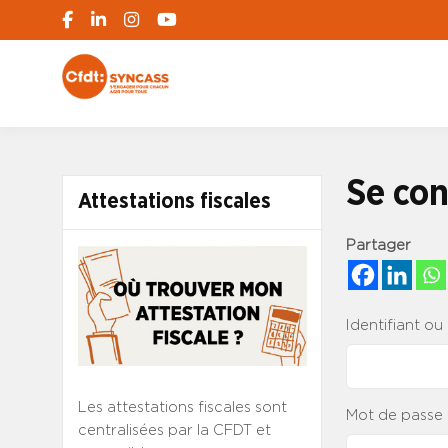
S'engager pour chacun, agir pour tous
SYNCASS-CFD
Se con
Attestations fiscales
Partager
Identifiant ou
Les attestations fiscales sont
Mot de passe
centralisées par la CFDT et