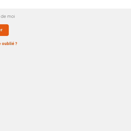
 de moi
er
 oublié ?