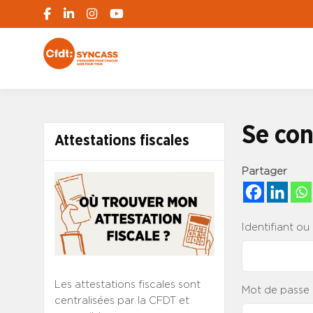
S'engager pour chacun, agir pour tous
SYNCASS-CFD
Se con
Attestations fiscales
Partager
Identifiant ou
Les attestations fiscales sont
Mot de passe
centralisées par la CFDT et