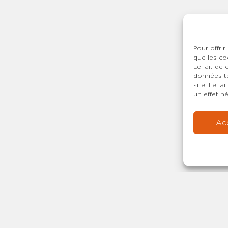
Pour offrir
que les co
Le fait de
données te
site. Le f
un effet né
Ac
Copyright © 20