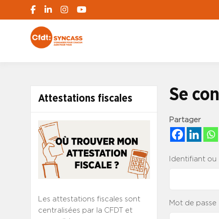
S'engager pour chacun, agir pour tous
SYNCASS-CFD
Se con
Attestations fiscales
Partager
Identifiant ou
Les attestations fiscales sont
Mot de passe
centralisées par la CFDT et