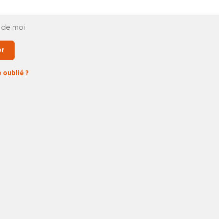
 de moi
er
 oublié ?