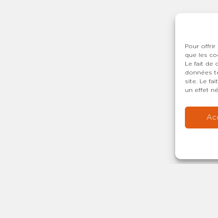
Pour offrir
que les co
Le fait de
données te
site. Le f
un effet né
Ac
Copyright © 20