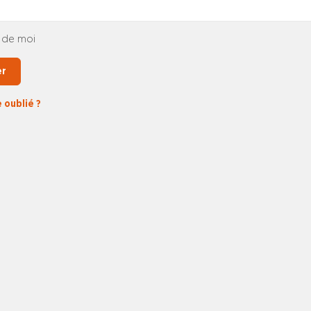
 de moi
er
 oublié ?