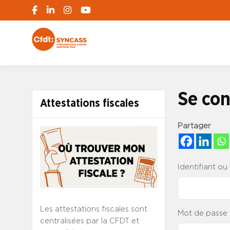
S'engager pour chacun, agir pour tous
SYNCASS-CFD
Se con
Attestations fiscales
Partager
Identifiant ou
Les attestations fiscales sont
Mot de passe
centralisées par la CFDT et