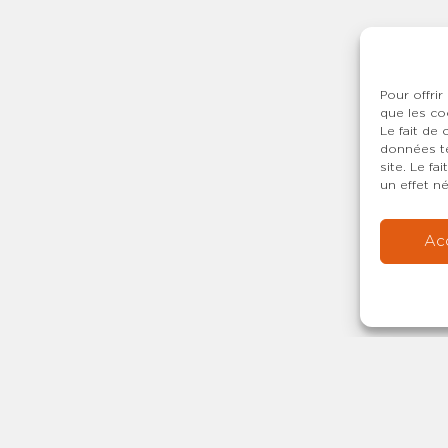
Pour offrir
que les co
Le fait de
données te
site. Le f
un effet né
Ac
Copyright © 20