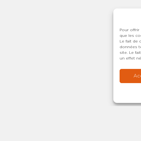
Pour offrir
que les co
Le fait de
données te
site. Le f
un effet né
Ac
Copyright © 20