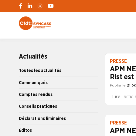
S'engager pour chacun, agir pour tous
SYNCASS-CFD
Actualités
PRESSE
APM NEWS
Toutes les actualités
Rist est
Communiqués
Publié le
21 o
Comptes rendus
Lire l’artic
Conseils pratiques
Déclarations liminaires
PRESSE
APM NEW
Éditos