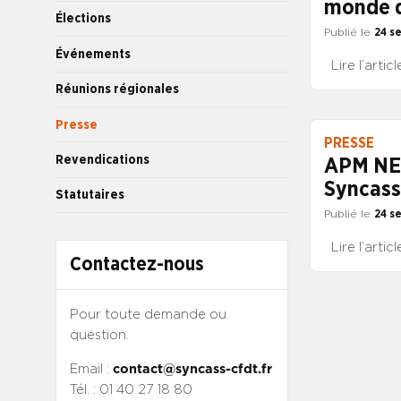
monde d
Élections
Publié le
24 s
Événements
Lire l’artic
Réunions régionales
Presse
PRESSE
Revendications
APM NEW
Syncass
Statutaires
Publié le
24 s
Lire l’artic
Contactez-nous
Pour toute demande ou
question.
Email :
contact@syncass-cfdt.fr
Tél. : 01 40 27 18 80