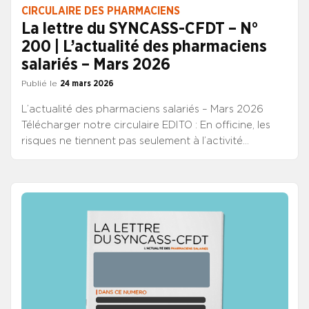
CIRCULAIRE DES PHARMACIENS
La lettre du SYNCASS-CFDT – N°
200 | L’actualité des pharmaciens
salariés – Mars 2026
Publié le
24 mars 2026
L’actualité des pharmaciens salariés – Mars 2026
Télécharger notre circulaire EDITO : En officine, les
risques ne tiennent pas seulement à l’activité
elle‑même, mais aussi aux zones grises : règles mal
connues, pratiques implicites, engagements pris trop
vite ou sans cadre clair. Cette newsletter vise un
objectif simple : sécuriser les pratiques et les droits,
pour éviter que les salariés ne portent seuls des
responsabilités qui relèvent de l’organisation ou du
droit du travail. Négociation de branche, protection
des données de santé, congés payés, engagements
d’embauche : derrière des sujets différents, une
même exigence CFDT : clarifier, prévenir, protéger.