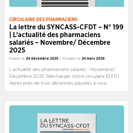
Parce qu’en officine, ni le droit ni vos droits ne
doivent jamais être une variable d’ajustement.
CIRCULAIRE DES PHARMACIENS
La lettre du SYNCASS-CFDT – N° 199
| L’actualité des pharmaciens
salariés – Novembre/ Décembre
2025
Publié le
24 décembre 2025
/ Modifié le
24 mars 2026
L’actualité des pharmaciens salariés – Novembre/
Décembre 2025 Télécharger notre circulaire EDITO :
Après près de trois décennies passées à vous
conseiller au sein du SYNCASS-CFDT et défendre les
intérêts des pharmaciens, l’heure est venue de partir
en retraite à mon tour. Je garderai de cette période
de ma vie professionnelle le souvenir d’une
profession qui mérite d’être fièrement défendue.
Certes, je quitte mes fonctions mais je sais que le
syndicat continuera à vous accorder un