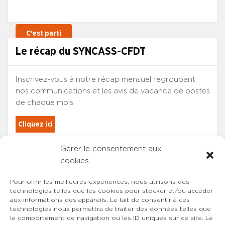
expert- comptable et d’un avocat afin de faire
ne le répéterons jamais assez : les pharmaciens
analyser tous les points précités et surtout évaluer
adjoints doivent être reconnus à leur juste valeur.
les risques pécuniaires, juridiques et fiscaux avant de
Vous l’aurez remarqué, la participation plus qu’active
vous engager. Corinne BERNARD
dans les nouvelles missions est passée sous silence
Le récap du SYNCASS-CFDT
dans ces négociations. Du côté des chambres
patronales, leurs représentants estiment que ces
missions entrent, en effet, dans le travail quotidien
Inscrivez-vous à notre récap mensuel regroupant
des adjoints et qu’il faut songer au bon équilibre de
nos communications et les avis de vacance de postes
l’officine… ce qui est, vous l’aurez compris
de chaque mois.
difficilement entendable. Alors, nous n’avons qu’un
Cliquez ici
conseil à vous donner, en attendant que la branche
reconnaisse ses erreurs et accepte d’avancer sur le
sujet : n’hésitez pas à négocier en direct avec votre
Gérer le consentement aux
Les adhérents du SYNCASS-CFDT
employeur, en parallèle de ces négociations
cookies
sont automatiquement inscrits.
conventionnelles une juste rétribution de votre
Pour offrir les meilleures expériences, nous utilisons des
investissement sans faille. Corinne BERNARD
technologies telles que les cookies pour stocker et/ou accéder
aux informations des appareils. Le fait de consentir à ces
technologies nous permettra de traiter des données telles que
le comportement de navigation ou les ID uniques sur ce site. Le