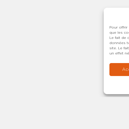
dique L’absence pour raison de santé Incidences sur le régime 
urs de la FPH
Pour offrir
que les co
Le fait de
données te
site. Le f
un effet né
Ac
Copyright © 20