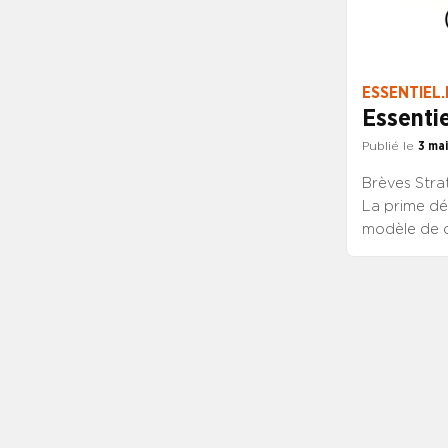
ESSENTIEL.
Essentie
Publié le
3 mai
Brèves Stra
La prime dé
modèle de 
! Historiqu
pause dans 
secteur mote
Ouverture d
Libault Un 
majeur ! Réf
avec Franci
centres hos
trois versa