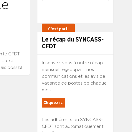
Le récap du SYNCASS-
CFDT
lerte CFDT
 autre
Inscrivez-vous à notre récap
is possible
mensuel regroupant nos
itaires Une
communications et les avis de
a santé,
vacance de postes de chaque
sultation
mois.
 – Rapport
politique
Cliquez ici
l Entretien
cteurs de
Les adhérents du SYNCASS-
é entre les
CFDT sont automatiquement
cation du