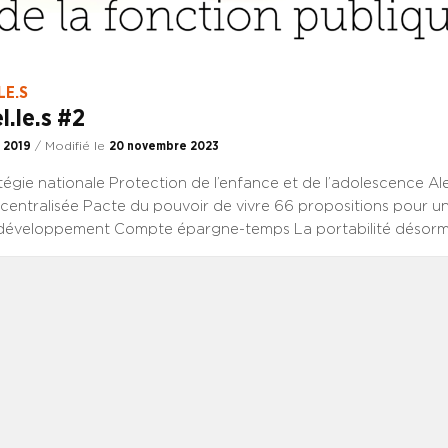
LE.S
l.le.s #2
 2019
/ Modifié le
20 novembre 2023
tégie nationale Protection de l’enfance et de l’adolescence A
centralisée Pacte du pouvoir de vivre 66 propositions pour un
développement Compte épargne-temps La portabilité désorma
e Le Haut Conseil des professions paramédicales Transports san
l’application de la réforme Développement durable et climat L
ur du DD. Marcher pour le climat et une transition juste ! Con
es données publiques : le guide Cada/Cnil Analyse Autonomie
rapport panoramique et ambitieux qui appelle un volontarisme 
lexions Découverte Être réserviste quand on travaille à l’hôpita
s Saint-Hubert, Président de la Conférence nationale des dire
pitaliers Fiches pratiques Compte épargne-temps La portabilit
nts de la fonction publique Disponibilité sur demande La modifi