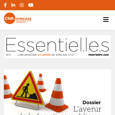
S'engager pour chacun, agir pour tous
SYNCASS-CFDT