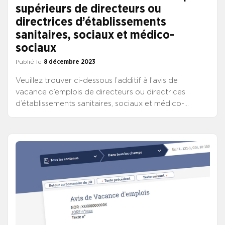
supérieurs de directeurs ou
directrices d’établissements
sanitaires, sociaux et médico-
sociaux
Publié le
8 décembre 2023
Veuillez trouver ci-dessous l’additif à l’avis de
vacance d’emplois de directeurs ou directrices
d’établissements sanitaires, sociaux et médico-
sociaux du 30 novembre 2023, publié au JO de ce
jour. Il ajoute deux postes : établissement
départemental public d’accompagnement médico-
social (EDPAMS) Jacques SOURDILLE à BELLEVILLE-
SUR-BAR (Ardennes) ; établissement public médico-
social et institut médico-éducatif (IME) et services
d’éducation spéciale et de soins à domicile (SESSAD)
de SAINT-BREVIN-LES-PINS (Loire-Atlantique).
CONSULTER L’ADDITIF À L’AVIS DE VACANCE DE
CHEF D’ÉTABLISSEMENT DU 8 DECEMBRE