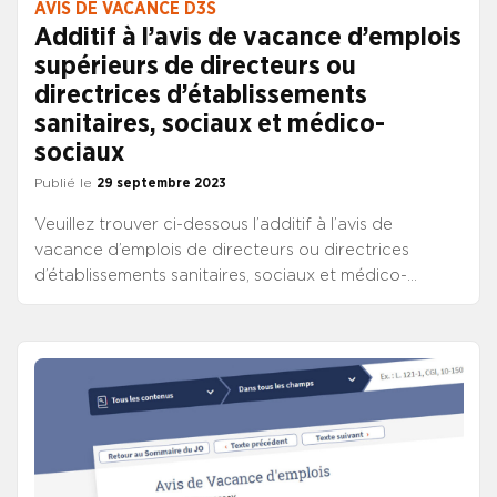
AVIS DE VACANCE D3S
Additif à l’avis de vacance d’emplois
supérieurs de directeurs ou
directrices d’établissements
sanitaires, sociaux et médico-
sociaux
Publié le
29 septembre 2023
Veuillez trouver ci-dessous l’additif à l’avis de
vacance d’emplois de directeurs ou directrices
d’établissements sanitaires, sociaux et médico-
sociaux du 22 septembre 2023, publié au JO de ce
jour. Il ajoute deux postes : maison de retraite de la
Loire à SAINT-JUST-SAINT-RAMBERT (AEF) ; EHPAD
de COURSON-LES-CARRIERES, EHPAD et SSIAD de
COULANGES-SUR-YONNE et EHPAD de CHATEL-
CENSOIR (autres emplois). CONSULTER L’ADDITIF À
L’AVIS DE VACANCE DU 29 SEPTEMBRE 2023
CONSULTER L’AVIS DE VACANCE DU 22 SEPTEMBRE