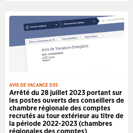
médico-sociaux, publié au JO de ce jour. Le premier
propose 29 postes de chef d’établissement Le
second propose 74 postes de directeur adjoint ou
de directrice adjointe CONSULTER L’AVIS DE
VACANCE DE CHEF D’ÉTABLISSEMENT CONSULTER
L’AVIS DE VACANCE DE DIRECTEUR ADJOINT OU DE
DIRECTRICE ADJOINTE
AVIS DE VACANCE D3S
Arrêté du 28 juillet 2023 portant sur
les postes ouverts des conseillers de
chambre régionale des comptes
recrutés au tour extérieur au titre de
la période 2022-2023 (chambres
régionales des comptes)