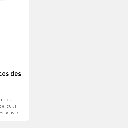
ces des
ins ou
 jour. Il
 activités
de l’Est
t accessible