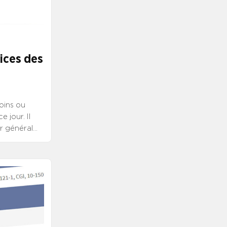
ices des
oins ou
 jour. Il
r général
emploi de
 instituts
 VACANCE