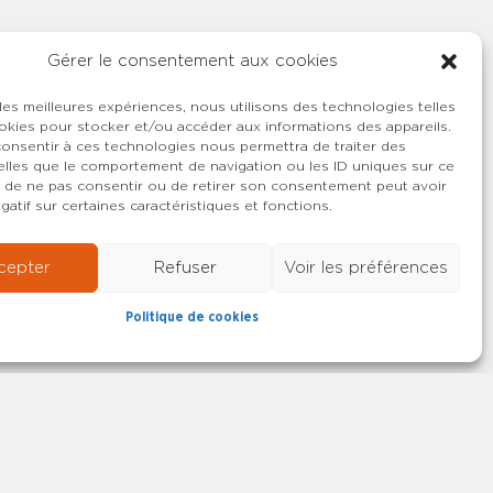
u de DS avec
de formation
Gérer le consentement aux cookies
 les meilleures expériences, nous utilisons des technologies telles
okies pour stocker et/ou accéder aux informations des appareils.
 consentir à ces technologies nous permettra de traiter des
lles que le comportement de navigation ou les ID uniques sur ce
ait de ne pas consentir ou de retirer son consentement peut avoir
gatif sur certaines caractéristiques et fonctions.
cepter
Refuser
Voir les préférences
Politique de cookies
22-2026 SYNCASS-CFDT
Mentions légales
Contact