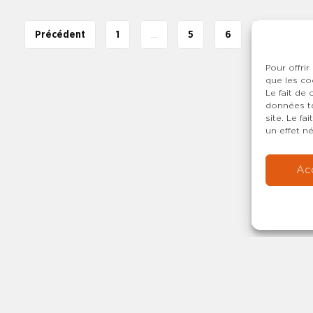
8 emplois d’adjoint ou d’adjointe au CGS 10 emplois de CGS o
irection fonctionnelle 3 emplois de CGS ou de DS et instituts 
Précédent
1
…
5
6
7
le CONSULTER L’AVIS DE VACANCE D’EMPLOIS
Pour offrir
que les co
Le fait de
données te
site. Le f
un effet né
Ac
Copyright © 20