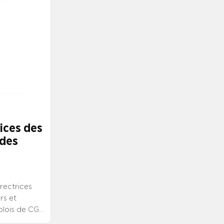
ices des
 des
irectrices
rs et
mplois de CGS
ts de