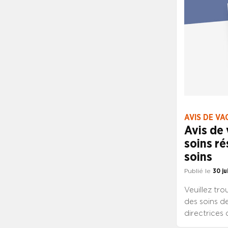
AVIS DE VA
Avis de 
soins ré
soins
Publié le
30 ju
Veuillez tro
des soins de
directrices 
ou de DS en