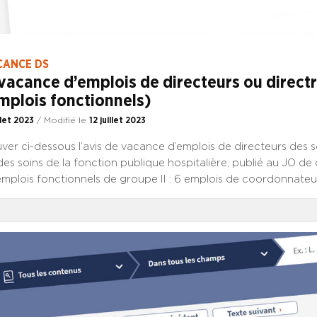
CANCE DS
vacance d’emplois de directeurs ou directr
mplois fonctionnels)
illet 2023
/ Modifié le
12 juillet 2023
uver ci-dessous l’avis de vacance d’emplois de directeurs des s
des soins de la fonction publique hospitalière, publié au JO de ce
mplois fonctionnels de groupe II : 6 emplois de coordonnateu
s de soins infirmiers, de rééducation et médico-techniques ; 1 
ur général des activités de formation dans un ou plusieurs des
n ou groupe d’instituts de formation. CONSULTER L’AVIS DE