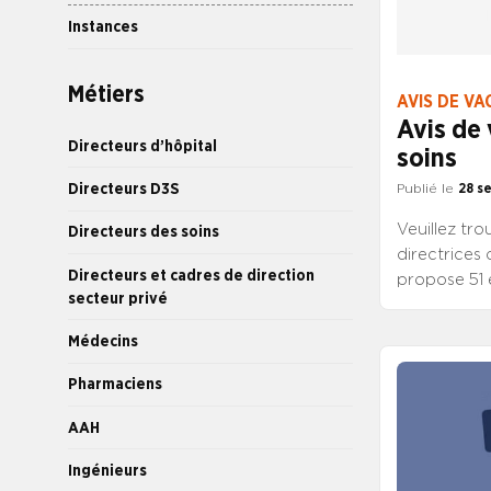
Instances
Métiers
AVIS DE VA
Avis de 
Directeurs d’hôpital
soins
Directeurs D3S
Publié le
28 s
Veuillez tro
Directeurs des soins
directrices 
Directeurs et cadres de direction
propose 51 
secteur privé
emplois de 
une autre d
Médecins
Pharmaciens
AAH
Ingénieurs