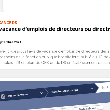
CANCE DS
vacance d’emplois de directeurs ou directr
eptembre 2023
uver ci-dessous l’avis de vacance d’emplois de directeurs des s
des soins de la fonction publique hospitalière, publié au JO de ce
emplois : 29 emplois de CGS ou de DS en établissement de sant
CG ou de DS des instituts de formation ; 5 emplois de CGS ou
irection fonctionnelle. CONSULTER L’AVIS DE VACANCE