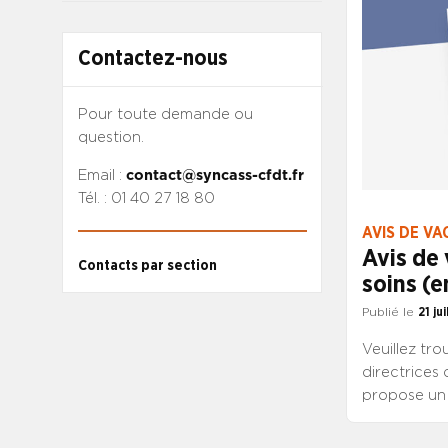
Contactez-nous
Pour toute demande ou
question.
Email :
contact@syncass-cfdt.fr
Tél. : 01 40 27 18 80
AVIS DE VA
Avis de 
Contacts par section
soins (e
Publié le
21 ju
Veuillez tro
directrices 
propose un 
de soins inf
francilien e