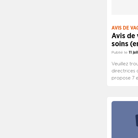
AVIS DE VA
Avis de 
soins (e
Publié le
11 ju
Veuillez tro
directrices 
propose 7 e
des activité
coordonnate
de formatio