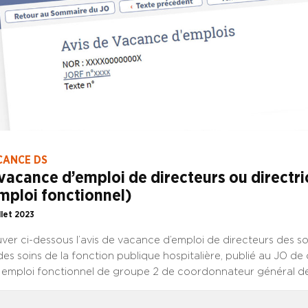
CANCE DS
vacance d’emploi de directeurs ou directri
mploi fonctionnel)
illet 2023
uver ci-dessous l’avis de vacance d’emploi de directeurs des so
des soins de la fonction publique hospitalière, publié au JO de ce
emploi fonctionnel de groupe 2 de coordonnateur général des
irmiers, de rééducation et médico-techniques au Grand hôpital 
t centre hospitalier de Jouarre (Seine-et-Marne) Cet emploi es