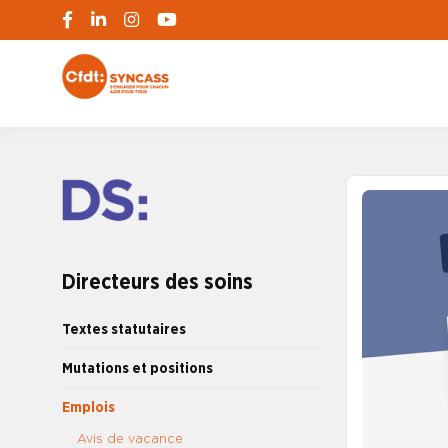
S'engager pour chacun, agir pour tous
SYNCASS-CFD
Directeurs des soins
Textes statutaires
Mutations et positions
Emplois
Avis de vacance