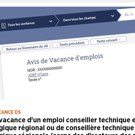
rs et directrices des soins ayant atteint le 4ème échelon de la
 L’AVIS DE VACANCE
CANCE DS
vacance d’un emploi conseiller technique 
ique régional ou de conseillère technique