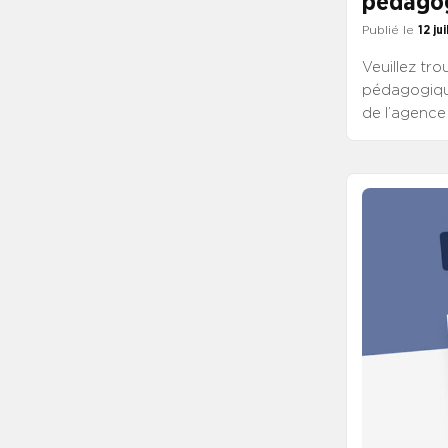
pédagog
Publié le
12 ju
Veuillez tro
pédagogique
de l’agence
L’AVIS DE 