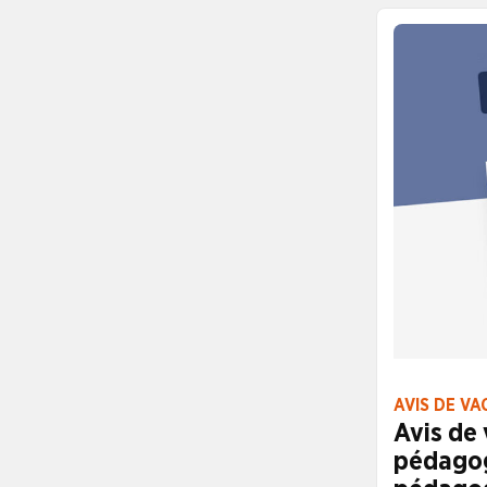
aux directeu
CONSULTER
AVIS DE VA
Avis de 
pédagog