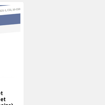
 hors classe.
et
 et