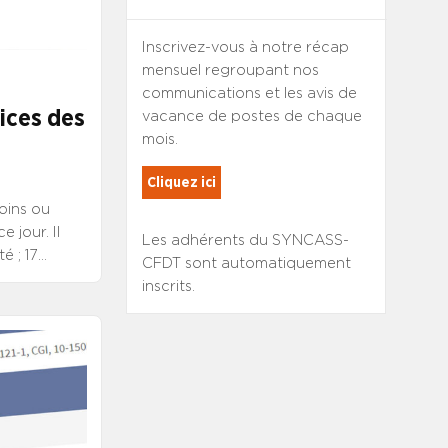
Inscrivez-vous à notre récap
mensuel regroupant nos
communications et les avis de
ices des
vacance de postes de chaque
mois.
Cliquez ici
oins ou
 jour. Il
Les adhérents du SYNCASS-
é ; 17
CFDT sont automatiquement
 de DS avec
inscrits.