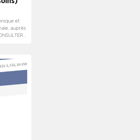
soins)
hnique et
ale, auprès
 CONSULTER