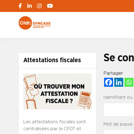
S'engager pour chacun, agir pour tous
SYNCASS-CFD
Se con
Attestations fiscales
Partager
Identifiant ou
Les attestations fiscales sont
Mot de passe
centralisées par la CFDT et