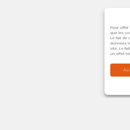
Pour offrir
que les co
Le fait de
données te
site. Le f
un effet né
Ac
Copyright © 20