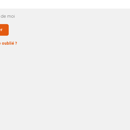
 de moi
er
 oublié ?