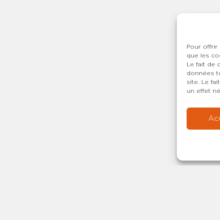
Pour offrir
que les co
Le fait de
données te
site. Le f
un effet né
Ac
Copyright © 20