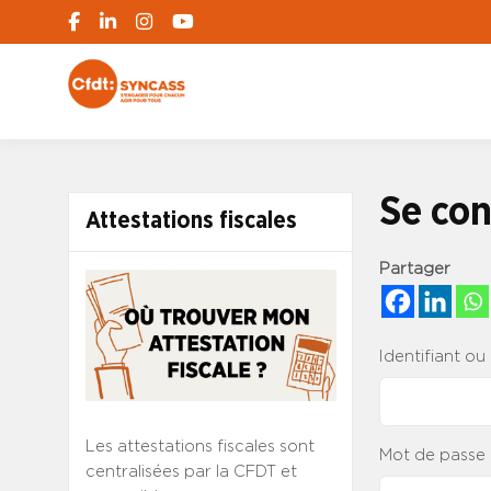
S'engager pour chacun, agir pour tous
SYNCASS-CFD
Se con
Attestations fiscales
Partager
Identifiant ou
Les attestations fiscales sont
Mot de passe
centralisées par la CFDT et