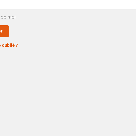
 de moi
er
 oublié ?