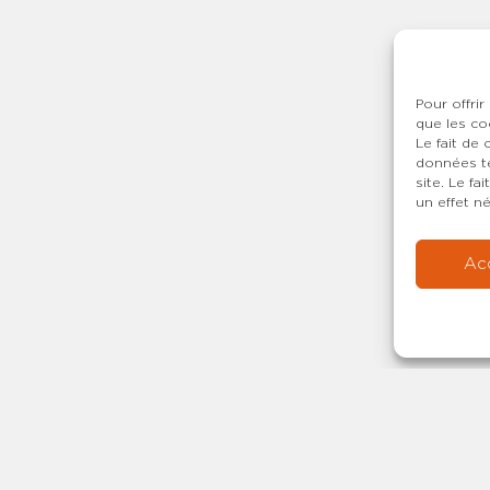
Pour offrir
que les co
Le fait de
données te
site. Le f
un effet né
Ac
Copyright © 20