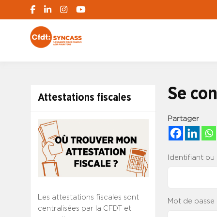
S'engager pour chacun, agir pour tous
SYNCASS-CFD
Se con
Attestations fiscales
Partager
Identifiant ou
Les attestations fiscales sont
Mot de passe
centralisées par la CFDT et