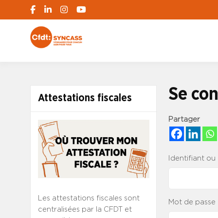
S'engager pour chacun, agir pour tous
SYNCASS-CFD
Se con
Attestations fiscales
Partager
Identifiant ou
Les attestations fiscales sont
Mot de passe
centralisées par la CFDT et