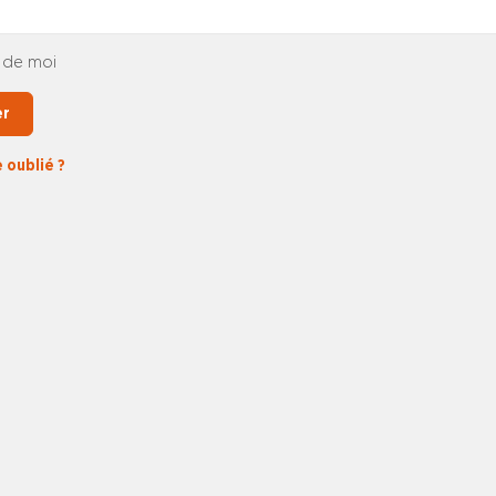
 de moi
er
 oublié ?