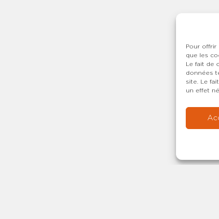
Pour offrir
que les co
Le fait de
données te
site. Le f
un effet né
Ac
Copyright © 20