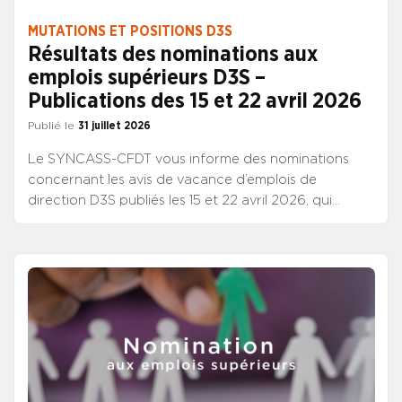
MUTATIONS ET POSITIONS D3S
Résultats des nominations aux
emplois supérieurs D3S –
Publications des 15 et 22 avril 2026
Publié le
31 juillet 2026
Le SYNCASS-CFDT vous informe des nominations
concernant les avis de vacance d’emplois de
direction D3S publiés les 15 et 22 avril 2026, qui
viennent d’être mises en ligne sur le site du CNG, à la
rubrique “Directeurs” / “Les étapes de ma carrière” /
“Publications des postes & Mouvements”. Postes
donnant accès à l’échelon fonctionnel Postes : autres
emplois Sur vingt-trois postes publiés, “nb” restent
vacants à l’issue de ce tour de mutation. La
prochaine publication de vacance d’emplois
supérieurs D3S est prévue le 24 septembre 2026,
celle du 2 septembre étant réservée aux élèves.