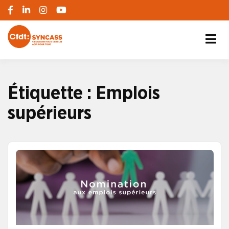
S'engager pour chacun, agir pour tous
SYNCASS-CFDT
Étiquette :
Emplois
supérieurs