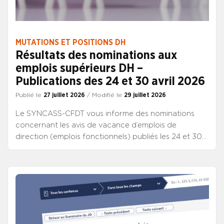
MUTATIONS ET POSITIONS DH
Résultats des nominations aux
emplois supérieurs DH –
Publications des 24 et 30 avril 2026
Publié le
27 juillet 2026
/ Modifié le
29 juillet 2026
Le SYNCASS-CFDT vous informe des nominations
concernant les avis de vacance d’emplois de
direction (emplois fonctionnels) publiés les 24 et 30
avril 2026 qui viennent d’être mises en ligne sur le site
du CNG, à la rubrique “Directeurs” / “Les étapes de
ma carrière” / “Publications des postes &
Mouvements”. Emplois fonctionnels La prochaine
publication de vacance d’emplois supérieurs DH est
prévue le 11 septembre 2026.