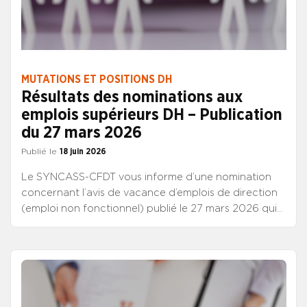
MUTATIONS ET POSITIONS DH
Résultats des nominations aux
emplois supérieurs DH – Publication
du 27 mars 2026
Publié le
18 juin 2026
Le SYNCASS-CFDT vous informe d’une nomination
concernant l’avis de vacance d’emplois de direction
(emploi non fonctionnel) publié le 27 mars 2026 qui
vient d’être mis en ligne sur le site du CNG, à la
rubrique “Directeurs” / “Les étapes de ma carrière” /
“Publications des postes & Mouvements”. Emploi non
fonctionnel La prochaine publication de vacance
d’emplois supérieurs DH est prévue le 9 juillet 2026.