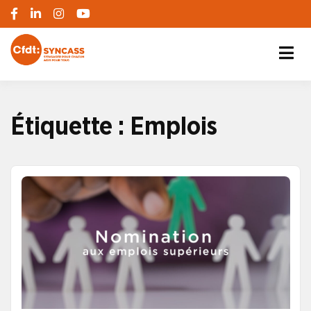
S'engager pour chacun, agir pour tous
SYNCASS-CFDT
Étiquette :
Emplois