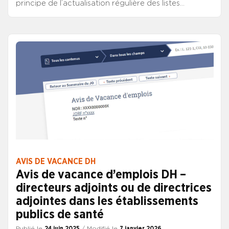
principe de l’actualisation régulière des listes
d’emplois D3S lors de la négociation des protocoles
d’accord des 20 février 2008 et 29 juillet 2011, et n’a
cessé de rappeler cette exigence pour les quatre
listes d’établissements D3S. Cette actualisation est
également indispensable pour les listes d’emplois
fonctionnels des directeurs d’hôpital et des
directeurs des soins.
AVIS DE VACANCE DH
Avis de vacance d’emplois DH –
directeurs adjoints ou de directrices
adjointes dans les établissements
publics de santé
Publié le
24 juin 2025
/ Modifié le
7 janvier 2026