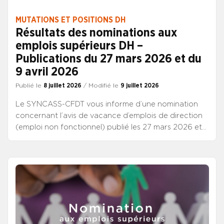
MUTATIONS ET POSITIONS DH
Résultats des nominations aux
emplois supérieurs DH –
Publications du 27 mars 2026 et du
9 avril 2026
Publié le
8 juillet 2026
/ Modifié le
9 juillet 2026
Le SYNCASS-CFDT vous informe d’une nomination
concernant l’avis de vacance d’emplois de direction
(emploi non fonctionnel) publié les 27 mars 2026 et
du 9 avril 2026 qui vient d’être mis en ligne sur le site
du CNG, à la rubrique “Directeurs” / “Les étapes de
ma carrière” / “Publications des postes &
Mouvements”. Emplois fonctionnels et non
fonctionnel La prochaine publication de vacance
d’emplois supérieurs DH est prévue le 9 juillet 2026.