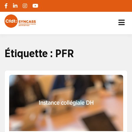
S'engager pour chacun, agir pour tous
SYNCASS-CFDT
Étiquette :
PFR