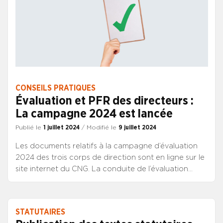
proposition de calendrier de travail n’a été évoquée.
L’urgence a bon dos : les D3S devront encore
attendre !
CONSEILS PRATIQUES
Évaluation et PFR des directeurs :
La campagne 2024 est lancée
Publié le
1 juillet 2024
/ Modifié le
9 juillet 2024
Les documents relatifs à la campagne d’évaluation
2024 des trois corps de direction sont en ligne sur le
site internet du CNG. La conduite de l’évaluation
annuelle, pour les directeurs des trois corps de
direction, est précisée dans le chapitre 2 du décret
n° 2020-719 du 12 juin 2020 relatif aux conditions
STATUTAIRES
générales de l’appréciation de la valeur