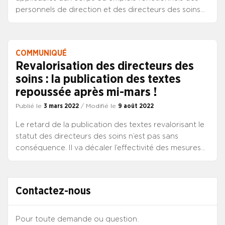
personnels de direction et des directeurs des soins
de la fonction publique hospitalière est publié ce jour
au JORF. Reste la publication des textes pour la
révision des grilles et du statut qui interviendra dans
COMMUNIQUÉ
les jours prochains. Le SYNCASS-CFDT détaille les
Revalorisation des directeurs des
effets sur le régime indemnitaire des directeurs des
soins : la publication des textes
soins qui s’applique au 1er janvier 2022.
repoussée après mi-mars !
Publié le
3 mars 2022
/ Modifié le
9 août 2022
Le retard de la publication des textes revalorisant le
statut des directeurs des soins n’est pas sans
conséquence. Il va décaler l’effectivité des mesures
indiciaires et les reclassements consécutifs. A la
déception légitime de ne pas être considérés comme
des personnels de direction s’ajoute désormais
Contactez-nous
l’incertitude face à des textes attendus par toute la
profession.
Pour toute demande ou question.