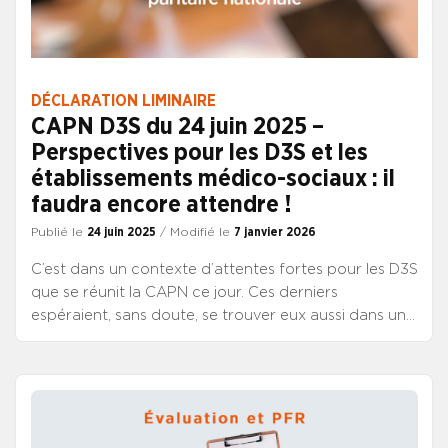
DÉCLARATION LIMINAIRE
CAPN D3S du 24 juin 2025 –
Perspectives pour les D3S et les
établissements médico-sociaux : il
faudra encore attendre !
Publié le
24 juin 2025
/ Modifié le
7 janvier 2026
C’est dans un contexte d’attentes fortes pour les D3S
que se réunit la CAPN ce jour. Ces derniers
espéraient, sans doute, se trouver eux aussi dans une
période de discussions statutaires ouvrant des
perspectives de transposition de la réforme de la
haute fonction publique à l’ensemble des corps de
direction de la FPH, conformément aux engagements
pris précédemment. A ce jour, pas même une