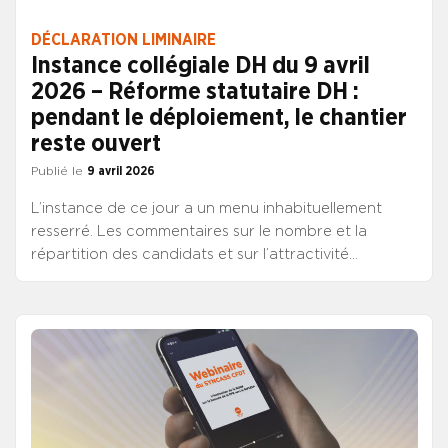
DÉCLARATION LIMINAIRE
Instance collégiale DH du 9 avril
2026 – Réforme statutaire DH :
pendant le déploiement, le chantier
reste ouvert
Publié le
9 avril 2026
L’instance de ce jour a un menu inhabituellement
resserré. Les commentaires sur le nombre et la
répartition des candidats et sur l’attractivité
différentielle des postes proposés n’auraient donc
que peu de pertinence s’appliquant à un si faible
volume. De ce fait, le SYNCASS-CFDT concentrera
son propos liminaire sur les éléments d’actualité
statutaire en lien direct avec le fonctionnement de
l’instance collégiale.