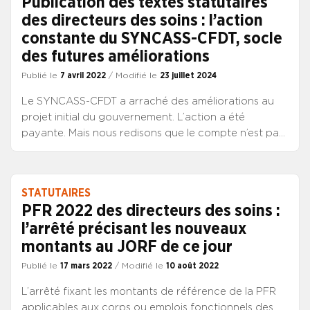
Publication des textes statutaires
professionnelle des fonctionnaires de la FPH. Compte
des directeurs des soins : l’action
tenu de l’arrêt du processus de réforme statutaire
constante du SYNCASS-CFDT, socle
des corps de direction depuis la dissolution de
l’Assemblée nationale, le dispositif s’inscrit dans la
des futures améliorations
continuité de celui des années précédentes. Comme
Publié le
7 avril 2022
/ Modifié le
23 juillet 2024
chaque année, le SYNCASS-CFDT vous informe afin
de permettre à l’ensemble des directeurs, évalués ou
Le SYNCASS-CFDT a arraché des améliorations au
évaluateurs, de garantir un dialogue professionnel de
projet initial du gouvernement. L’action a été
qualité et une évolution de carrière dépendante de
payante. Mais nous redisons que le compte n’est pas
l’appréciation de la valeur professionnelle.
bon, car ce qui a été obtenu n’est pas suffisant. Nous
poursuivrons donc notre action, après cette étape,
jusqu’à ce que les directeurs des soins obtiennent ce
STATUTAIRES
qu’ils méritent : la reconnaissance de leurs
PFR 2022 des directeurs des soins :
responsabilités de direction, par une carrière et une
l’arrêté précisant les nouveaux
rémunération équivalentes à celle des autres
montants au JORF de ce jour
directeurs.
Publié le
17 mars 2022
/ Modifié le
10 août 2022
L’arrêté fixant les montants de référence de la PFR
applicables aux corps ou emplois fonctionnels des