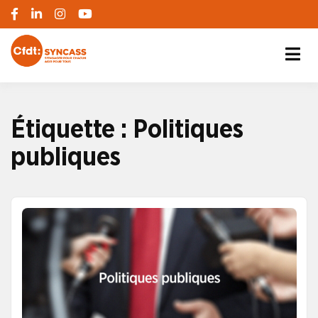
S'engager pour chacun, agir pour tous
SYNCASS-CFDT
Étiquette :
Politiques
publiques