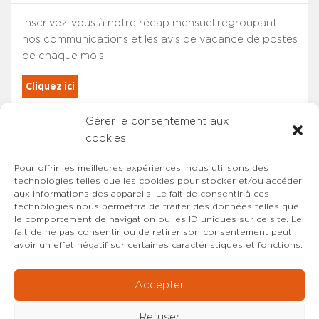
cotisations patronales et sociales, renoncer aux
Inscrivez-vous à notre récap mensuel regroupant
investissements ou les reporter. Comment croire que
nos communications et les avis de vacance de postes
les conditions de travail des personnels, dont les
de chaque mois.
directeurs, n’en sont pas atteintes ? Face à ce
constat déjà largement partagé, qui touche
Cliquez ici
également les établissements associatifs, aucune
solution n’est proposée. L’enveloppe de 650 millions
Gérer le consentement aux
Les adhérents du SYNCASS-CFDT
d’euros annoncée le 24 avril dernier par la ministre
cookies
sont automatiquement inscrits.
déléguée chargée des personnes âgées et des
personnes handicapées, traduite dans l’instruction
Pour offrir les meilleures expériences, nous utilisons des
budgétaire du 22 mai, ne constitue en rien un plan
technologies telles que les cookies pour stocker et/ou accéder
d’urgence : ces crédits étaient déjà votés dans la loi
aux informations des appareils. Le fait de consentir à ces
technologies nous permettra de traiter des données telles que
de financement de la sécurité sociale pour 2024. De
le comportement de navigation ou les ID uniques sur ce site. Le
même, la portée de l’augmentation de 3 %, et même
fait de ne pas consentir ou de retirer son consentement peut
de 5 %, des crédits prévus dans cette instruction doit
avoir un effet négatif sur certaines caractéristiques et fonctions.
être relativisée. En effet, ces crédits sont aussi censés
financer de nouveaux postes de soignants (6 000
Accepter
sont budgétées cette année). Les sommes
consacrées à ces créations de postes seront autant
Refuser