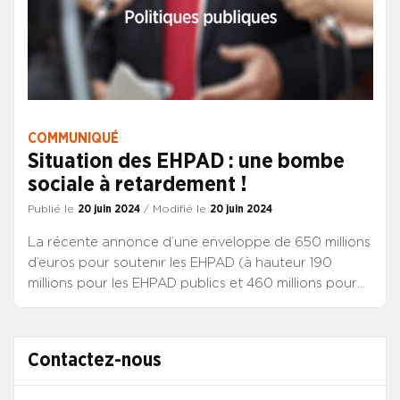
COMMUNIQUÉ
Situation des EHPAD : une bombe
sociale à retardement !
Publié le
20 juin 2024
/ Modifié le
20 juin 2024
La récente annonce d’une enveloppe de 650 millions
d’euros pour soutenir les EHPAD (à hauteur 190
millions pour les EHPAD publics et 460 millions pour
ceux du secteur privé), en parallèle d’une hausse de
5 % dédiée au secteur privé associatif, a été accueillie
avec réserve par le SYNCASS-CFDT. Cette annonce
Contactez-nous
de mesures dites d’urgence n’est qu’une nouvelle
tentative pour masquer les véritables enjeux et