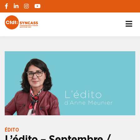
S'engager pour chacun, agir pour tous
SYNCASS-CFDT
ÉDITO
L’édito – Septembre /