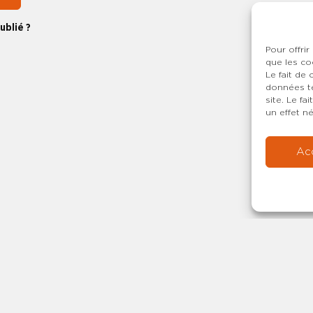
ublié ?
Pour offrir
que les co
Le fait de
données te
site. Le f
un effet né
Ac
Copyright © 20