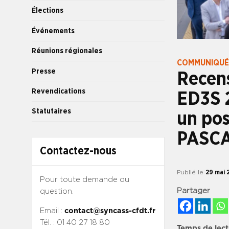
Élections
Événements
Réunions régionales
COMMUNIQUÉ
Presse
Recens
Revendications
ED3S 
Statutaires
un pos
PASCA
Contactez-nous
Publié le
29 mai 
Pour toute demande ou
Partager
question.
Email :
contact@syncass-cfdt.fr
Tél. : 01 40 27 18 80
Temps de lect