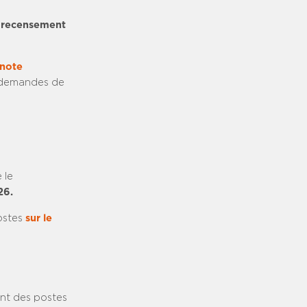
e recensement
 note
 demandes de
 le
26.
ostes
sur le
nt des postes