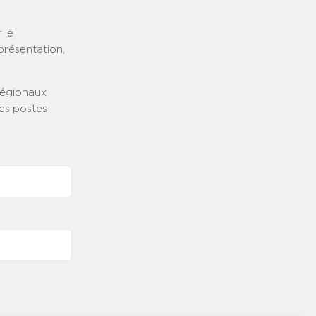
 le
présentation,
régionaux
des postes