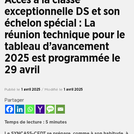
exceptionnelle DS et son
échelon spécial : La
réunion technique pour le
tableau d’avancement
2025 est programmée le
29 avril
Publié le
1 avril 2025
/ Modifié le
1 avril 2025
Partager
Temps de lecture :
5
minutes
Le SYNCASS-CFDT se prépare, comme à son habitude, à