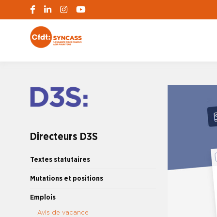
S'engager pour chacun, agir pour tous
SYNCASS-CFD
Directeurs D3S
Textes statutaires
Mutations et positions
Emplois
Avis de vacance