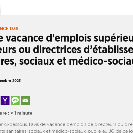
ANCE D3S
e vacance d’emplois supérieu
eurs ou directrices d’établis
ires, sociaux et médico-soci
tembre 2023
ure :
< 1
minute
er ci-dessous, l’avis de vacance d’emplois de directeurs ou dire
ts sanitaires, sociaux et médico-sociaux, publié au JO de ce jo