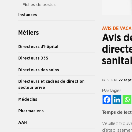
Fiches de postes
Instances
AVIS DE VAC
Métiers
Avis d
direct
Directeurs d’hôpital
sanita
Directeurs D3S
Directeurs des soins
Publié le
22 sep
Directeurs et cadres de direction
secteur privé
Partager
Médecins
Pharmaciens
Temps de lect
AAH
Veuillez trouv
d’établissemen