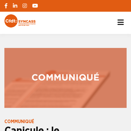
S'engager pour chacun, agir pour tous
SYNCASS-CFDT
COMMUNIQUÉ
Canicule : le