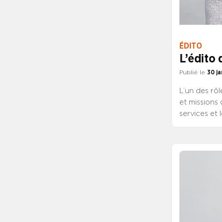
ÉDITO
L’édito
Publié le
30 ja
L’un des rô
et missions
services et 
publique ho
d’Essentiel.
fonctions de
d’une compé
professionne
mise à disp
possibilité 
sont les con
personnels 