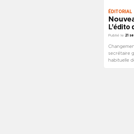
limites et s
Dans ce dom
ÉDITORIAL
SYNCASS-CF
Nouvea
chacun de s’
L’édito
Publié le
21 s
Changement 
secrétaire g
habituelle 
pour la pre
marquée par
place dans 
secrétaire g
nombreuses r
continuité :
Lionel Pail
2021 à mett
interruptio
totalement d