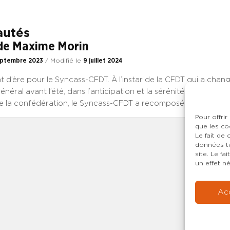
es défaillances certes, mais aussi son potentiel d’actions et ses 
aine comme tant d’autres, il nous faut rester combatifs et opt
DT souhaite que ce nouveau numéro donne l’occasion à cha
utés
extraire de la gestion quotidienne et de prendre du recul. Bon
 de Maxime Morin
eptembre 2023
/ Modifié le
9 juillet 2024
d’ère pour le Syncass-CFDT. À l’instar de la CFDT qui a chan
énéral avant l’été, dans l’anticipation et la sérénité selon la pr
de la confédération, le Syncass-CFDT a recomposé son secrétar
mière fois de son histoire entre deux congrès, après une année
Pour offrir
que les co
 le maintien de notre position majoritaire absolue au CCN et 
Le fait de
les trois corps de direction. Préparé en amont par Anne Meunie
données te
énérale depuis 2016, dont il faut saluer ici l’investissement et le
site. Le f
éussites que le syndicat lui doit, c’est un changement qui s’ins
un effet né
 élection à l’unanimité du nouveau secrétaire général, désignat
he, permanent, comme secrétaire général adjoint, une résolutio
Ac
re en œuvre, des valeurs, des idées et des revendications port
n. Changement d’ère et de support : nous vous proposons de 
ématérialisée, pour la première fois, ce numéro d’Essentiel.le.s