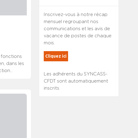
Inscrivez-vous à notre récap
mensuel regroupant nos
communications et les avis de
vacance de postes de chaque
mois.
Cliquez ici
 fonctions
n, dans les
ction
Les adhérents du SYNCASS-
numéro
CFDT sont automatiquement
éfendu des
inscrits.
ours variés,
e parcours
ou de la
e cette
uelles en
s efforts