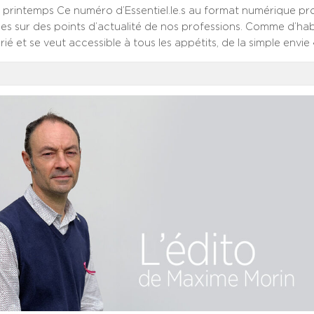
printemps Ce numéro d’Essentiel.le.s au format numérique p
cles sur des points d’actualité de nos professions. Comme d’hab
ié et se veut accessible à tous les appétits, de la simple envie «
e entrée-plat-fromage ET dessert. Nous vous proposons nota
t de résistance sur la santé mentale et la psychiatrie. Le SYN
cré dernièrement un communiqué à l’actualité de la discipline,
sions qu’elle traverse réclament d’abord une prise de conscie
lence des pathologies mentales et de la dégradation de l’offre 
nt, en premier lieu humain, est impératif, en termes d’effectifs,
de changement de pratiques, qui nécessite des financements a
pports et des travaux parlementaires témoignent que cette p
progresse. Des arbitrages cruciaux s’imposent pour que les b
 couverts à tous les âges de la vie : place de la prévention, m
alloués, formation des professionnels, investissements immobil
ce de la psychiatrie dans les rangs des ECN… Là plus encore qu’a
 médicale et l’organisation du travail constituent en outre de
décisifs. Vous trouverez également des contributions relatives
olets des ressources humaines de nos secteurs d’activité. S’il y a
commun à identifier, c’est celui du dialogue social, avec ses 