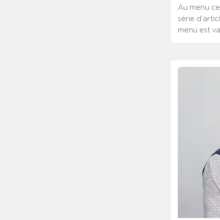
Au menu ce 
série d’arti
menu est var
à la formul
copieux pla
qui a consa
que les ten
de la préva
investisseme
formation, 
nombreux ra
conscience 
soient mieux
budgétaires 
prévoir, pla
démographie
paramètres 
différents v
conducteur 