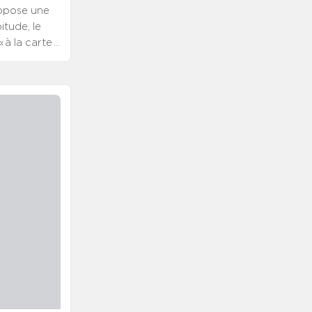
ropose une
itude, le
 à la carte »
mment un
CASS-CFDT,
 considère
nce partagée
de soins. Un
 de
daptés ; de
rise de
esoins
oyens
iers à
illeurs, la
s
 à
 un fil
manques, ses