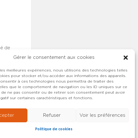
progrès.
imistes. Le
cune et à
ne lecture !
gé de
atique
Gérer le consentement aux cookies
iat général,
 électorale
 les meilleures expériences, nous utilisons des technologies telles
okies pour stocker et/ou accéder aux informations des appareils.
la première
 consentir à ces technologies nous permettra de traiter des
r,
lles que le comportement de navigation ou les ID uniques sur ce
s
ait de ne pas consentir ou de retirer son consentement peut avoir
crit dans la
gatif sur certaines caractéristiques et fonctions.
ion de
n votée en
cepter
Refuser
Voir les préférences
ées sans
manière
Politique de cookies
.