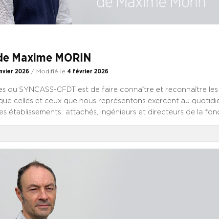
 de Maxime MORIN
nvier 2026
/ Modifié le
4 février 2026
les du SYNCASS-CFDT est de faire connaître et reconnaître les
 que celles et ceux que nous représentons exercent au quotidie
les établissements : attachés, ingénieurs et directeurs de la fon
spitalière, directeurs du privé, pharmaciens et médecins. Ce 
le.s s’inscrit dans cet objectif. Le SYNCASS-CFDT a toujours d
 direction et des métiers d’encadrement agiles, riches de parc
tence globale acquise au cours d’expériences diversifiées, d
ls incluant la notion de mobilité, par la voie du détachement 
osition. Mais de quoi parle-t-on concrètement quand on évoqu
de mobilité ? Quels mécanismes différents cela recouvre-t-il ? Q
séquences pratiques, les bénéfices à en attendre mais aussi le
consentis à l’occasion de ces périodes où l’on quitte son corps