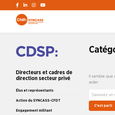
S'engager pour chacun, agir pour tous
SYNCASS-CFD
Catégo
Directeurs et cadres de
Il semble que
direction secteur privé
aider.
Élus et représentants
Action du SYNCASS-CFDT
Engagement militant