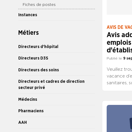
Fiches de postes
Instances
AVIS DE VA
Métiers
Avis add
emplois 
Directeurs d’hôpital
d’établi
Directeurs D3S
Publié le
9 se
Veuillez tro
Directeurs des soins
vacance d’e
Directeurs et cadres de direction
sanitaires,
secteur privé
Le premier 
directeur ad
Médecins
laquelle doi
CONSULTER
Pharmaciens
L’AVIS ADD
AAH
MODIFICATI
VACANCE D