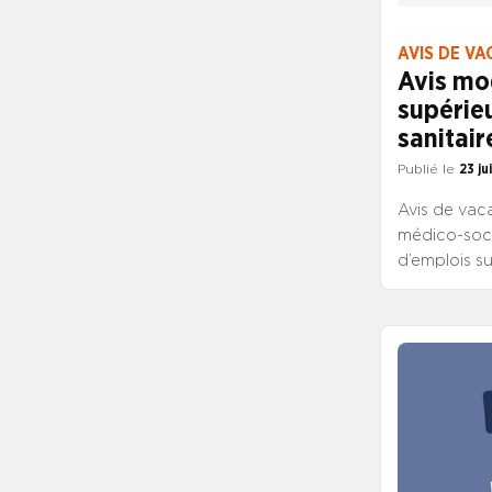
AVIS DE VA
Avis mo
supérieu
sanitair
Publié le
23 ju
Avis de vaca
médico-socia
d’emplois su
sociaux et m
MODIFICATI
l’emploi de
CONSULTER
Cet avis, c
fonction pu
des candidat
LAFAURIE et
SYNCASS-CFD