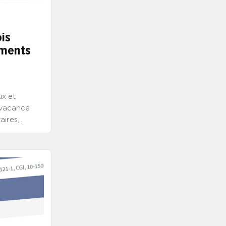
is
ements
ux et
e vacance
aires,
ER L’AVIS
Il retire
(Mayenne).
BLISSEMENT
ieurs de la
sus d’examen
CIAT-
tative. Le
stion