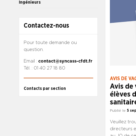
Ingénieurs
L’AVIS DE 
nominations
national de 
Contactez-nous
généraux de
assemblées 
d’établissem
Pour toute demande ou
adressés au
question.
de gestion 
Email :
contact@syncass-cfdt.fr
sanitaires,
Tél. : 01 40 27 18 80
chef@sante.
da@sante.go
AVIS DE VA
disposition
Avis de
Contacts par section
n’hésitez p
élèves d
sur notre e
sanitair
Présentatio
emplois supé
Publié le
5 se
dispositions
Veuillez tro
critères de 
directeurs e
au JO de ce 