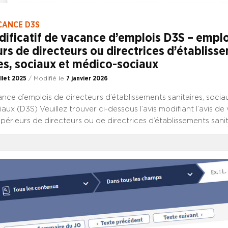
CANCE D3S
dificatif de vacance d’emplois D3S – emplo
rs de directeurs ou directrices d’établiss
es, sociaux et médico-sociaux
illet 2025
/ Modifié le
7 janvier 2026
nce d’emplois de directeurs d’établissements sanitaires, socia
ux (D3S) Veuillez trouver ci-dessous l’avis modifiant l’avis d
périeurs de directeurs ou de directrices d’établissements sanit
édico-sociaux du 1er juillet, publié au JO de ce jour. CONSULT
F DE VACANCE CONSULTER L’AVIS DE VACANCE DU 1er JUILLET 
 directeur des EHPAD de Fougerolles-du-Plessis et de Landivy 
 LES CRITÈRES DE SÉLECTION AUX EMPLOIS DE CHEF D’ÉTA
onformément au décret du 31/07/2020 relatif aux emplois supér
blique, décrit les offres d’emplois ainsi que le nouveau proces
ures par l’instance collégiale au sein de laquelle Isabelle SAR
 Alain ISNARD siègent en qualité de membres avec voix consul
T a pu défendre une rédaction des lignes directrices de ge