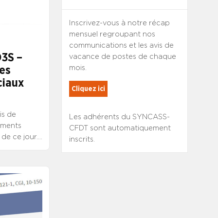
Inscrivez-vous à notre récap
mensuel regroupant nos
communications et les avis de
D3S –
vacance de postes de chaque
mois.
ces
ciaux
Cliquez ici
is de
Les adhérents du SYNCASS-
sements
CFDT sont automatiquement
de ce jour.
inscrits.
 poste de
esse à
.
CONSULTER
S
DE
SULTER