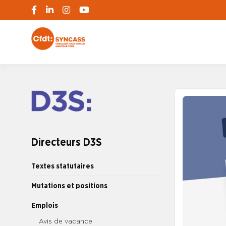
S'engager pour chacun, agir pour tous
SYNCASS-CFD
Directeurs D3S
Textes statutaires
Mutations et positions
Emplois
Avis de vacance