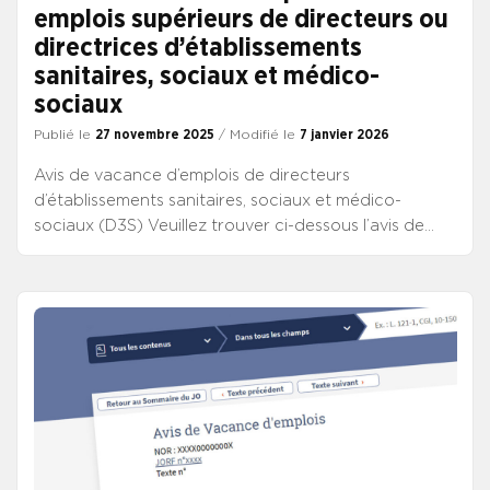
emplois supérieurs de directeurs ou
directrices d’établissements
sanitaires, sociaux et médico-
sociaux
Publié le
27 novembre 2025
/ Modifié le
7 janvier 2026
Avis de vacance d’emplois de directeurs
d’établissements sanitaires, sociaux et médico-
sociaux (D3S) Veuillez trouver ci-dessous l’avis de
vacance d’emplois de directeurs ou directrices
d’établissements sanitaires, sociaux et médico-
sociaux, publié au JO de ce jour. Il propose vingt
emplois de chef d’établissement (6 AEF et 14 autres
emplois). CONSULTER L’AVIS DE VACANCE DE CHEF
D’ÉTABLISSEMENT CONSULTER LES CRITÈRES DE
SÉLECTION AUX EMPLOIS DE CHEF
D’ÉTABLISSEMENT Cet avis, onformément au décret
du 31/07/2020 relatif aux emplois supérieurs de la
fonction publique, décrit les offres d’emplois ainsi que