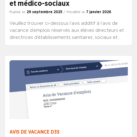
et médico-sociaux
Publié le
29 septembre 2025
/ Modifié le
7 janvier 2026
Veuillez trouver ci-dessous l’avis additif à l’avis de
vacance d’emplois réservés aux élèves directeurs et
directrices d’établissements sanitaires, sociaux et
médico-sociaux du 5 septembre 2025, publié au JO
du 28 septembre 2025. Il ajoute l’emploi de directeur
adjoint délégué du site du centre hospitalier de Vic-
Fezensac aux centres hospitaliers d’Auch, de Vic-
Fezensac et de Mirande (Gers). CONSULTER L’AVIS
ADDITIF DU 28 SEPTEMBRE DIRECTEUR ADJOINT
CONSULTER L’AVIS ADDITIF DU 20 SEPTEMBRE
DIRECTEUR ADJOINT CONSULTER L’AVIS
MODIFICATIF DU 19 SEPTEMBRE DIRECTEUR ADJOINT
CONSULTER L’AVIS ADDITIF DU 17 SEPTEMBRE
DIRECTEUR ADJOINT CONSULTER L’AVIS ADDITIF DU
12 SEPTEMBRE DIRECTEUR ADJOINT CONSULTER
L’AVIS ADDITIF DU 9 SEPTEMBRE CHEF
AVIS DE VACANCE D3S
D’ETABLISSEMENT CONSULTER L’AVIS ADDITIF DU 9