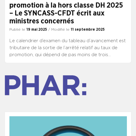
promotion à la hors classe DH 2025
– Le SYNCASS-CFDT écrit aux
ministres concernés
Publié le
19 mai 2025
/ Modifié le
11 septembre 2025
Le calendrier d’examen du tableau d’avancement est
tributaire de la sortie de l’arrêté relatif au taux de
promotion, qui dépend de pas moins de trois
ministères : budget, fonction publique et santé. Sur
les bases des statistiques produites par le CNG, le
SYNCASS-CFDT a analysé les effets du taux de
promotion de 2021 à 2024 sur la structure par grade
du corps de DH. Vous trouverez ces éléments dans
cette note, adressée aux ministres concernés, jointe
à un courrier rappelant les conséquences de taux de
promotion bas. Le CNG a transmis en mars aux
organisations syndicales un premier document de
travail pour arrêter la liste des DH de classe normale
promouvables. Le SYNCASS-CFDT a eu des contacts