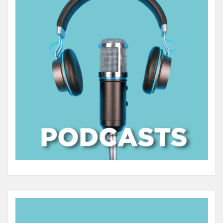
avec de nombreux collègues, ce qui a permis
notamment d’identifier des omissions de DH
remplissant les conditions de mobilité. Il est encore
possible de rattraper des oublis. Le SYNCASS-CFDT
reste à votre disposition si vous souhaitez faire le
point sur votre dossier, si vous avez un doute ou si
vous souhaitez un éclairage sur les enjeux de votre
évaluation 2025.