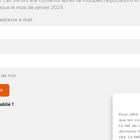
 Ces 3% ont été consentis après de multiples négociations et
uis le mois de janvier 2023.
 adresse e-mail
 de moi
er
ublié ?
Pour offrir
que les co
Le fait de
données te
site. Le f