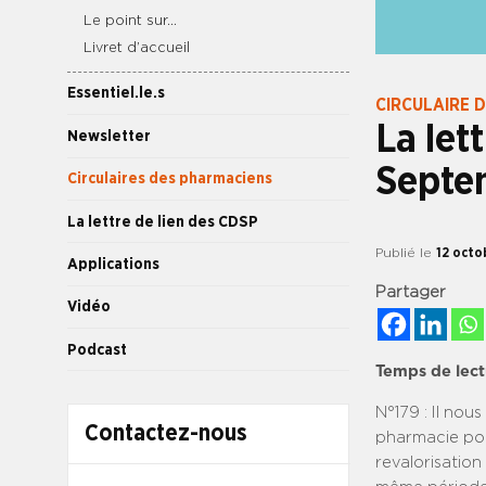
Le point sur…
Livret d’accueil
Essentiel.le.s
CIRCULAIRE 
La let
Newsletter
Septe
Circulaires des pharmaciens
La lettre de lien des CDSP
Publié le
12 octo
Applications
Partager
Vidéo
Podcast
Temps de lect
N°179 : Il nou
Contactez-nous
pharmacie pou
revalorisatio