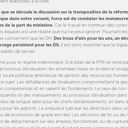
ent élaborées à la hâte.
s que se déroule la discussion sur la transposition de la réfor
ique dans notre versant, force est de constater les manœuvres
s de la part du ministère.
Car le travail en commun des corps
 équipes est une réalité que nul ne peut ignorer. Pourtant les
e concernent que les DH.
Des trous d’airs pour les uns, un d
ocage persistant pour les DS.
Il est donc essentiel que la logiq
éalités de terrain.
me pour le régime indemnitaire. Si le bilan de la PFR ne rend 
processus d’évaluation, les anomalies mises en évidence soulig
r toute politique ambitieuse de gestion des ressources humai
e sujet. Les défaillances de l’évaluation compromettent la ges
des compétences et en sapent les fondements. Le taux de non-
sparités et des manquements au processus d’évaluation dans 
ifiées de longue date pour les chefs d’établissements, et dans
 pour les adjoints. Le préjudice subi par les directeurs dans 
u de promotion de grade est réel. Les décisions de fin ou de 
t de détachement sur des emplois fonctionnels ou de rupture