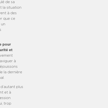
ulé de sa
 la situation
vent à des
er que ce
t un
s
le pour
urité et
tivement
aviguer à
éjouissons
e la dernière
al.
d’autant plus
nt et à
ression
i, trop