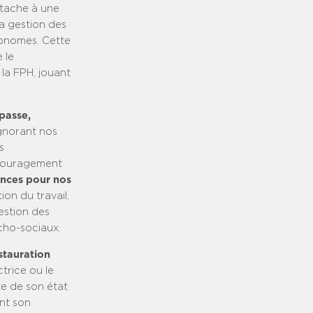
ttache à une
la gestion des
tonomes. Cette
 le
la FPH, jouant
passe,
gnorant nos
s
découragement
nces pour nos
ion du travail,
estion des
cho-sociaux.
stauration
ctrice ou le
te de son état
ent son