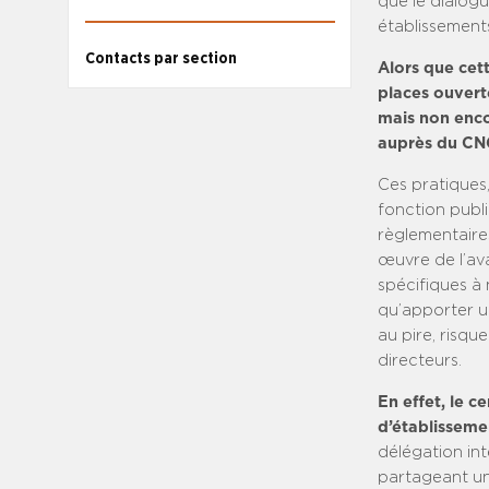
que le dialogu
établissement
Contacts par section
Alors que cet
places ouvert
mais non enco
auprès du CNG
Ces pratiques,
fonction publ
règlementaires
œuvre de l’ava
spécifiques à n
qu’apporter un
au pire, risqu
directeurs.
En effet, le c
d’établisseme
délégation int
partageant un