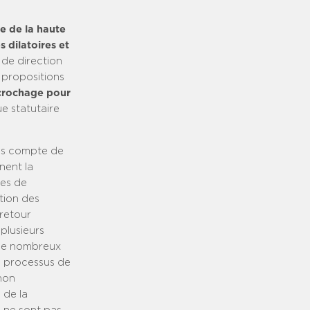
me de la haute
 dilatoires et
 de direction
 propositions
écrochage pour
ue statutaire
pas compte de
nent la
nes de
tion des
retour
plusieurs
 de nombreux
un processus de
non
 de la