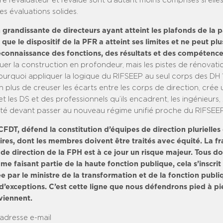
e l’évaluateur et l’évalué sont d’autant moins comprises si elle
s évaluations solides.
grandissante de directeurs ayant atteint les plafonds de la p
 que le dispositif de la PFR a atteint ses limites et ne peut pl
reconnaissance des fonctions, des résultats et des compétence
luer la construction en profondeur, mais les pistes de rénovati
ourquoi appliquer la logique du RIFSEEP au seul corps des DH
en plus de creuser les écarts entre les corps de direction, cré
et les DS et des professionnels qu’ils encadrent, les ingénieurs
té devant passer au nouveau régime unifié proche du RIFSEE
DT, défend la constitution d’équipes de direction plurielles 
es, dont les membres doivent être traités avec équité. La f
de direction de la FPH est à ce jour un risque majeur. Tous do
 faisant partie de la haute fonction publique, cela s’inscrit
 par le ministre de la transformation et de la fonction publi
 d’exceptions. C’est cette ligne que nous défendrons pied à pi
viennent.
 adresse e-mail