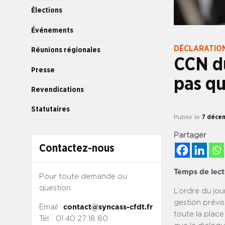
Élections
Événements
DÉCLARATION
Réunions régionales
CCN d
Presse
pas qu
Revendications
Statutaires
Publié le
7 déce
Partager
Contactez-nous
Temps de lect
Pour toute demande ou
question.
L’ordre du jou
gestion prévis
Email :
contact@syncass-cfdt.fr
toute la place
Tél. : 01 40 27 18 80