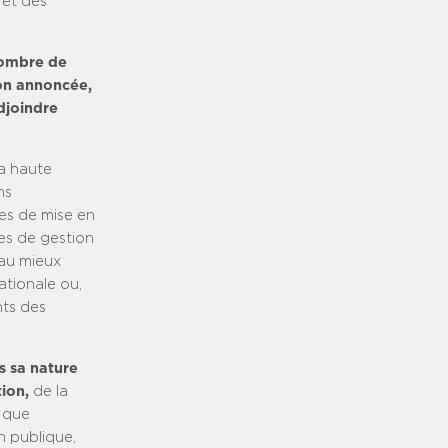
 et des
 nombre de
ion annoncée,
djoindre
la haute
ns
les de mise en
es de gestion
t au mieux
ationale ou,
nts des
s sa nature
ion,
de la
n que
n publique,