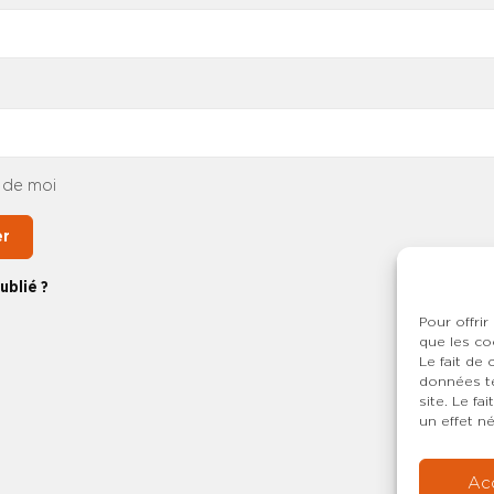
 de moi
er
ublié ?
Pour offrir
que les co
Le fait de
données te
site. Le f
un effet né
Ac