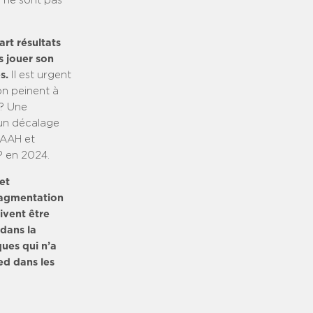
s ne sont pas
art résultats
us jouer son
s.
Il est urgent
on peinent à
 ? Une
e un décalage
, AAH et
P en 2024.
et
ragmentation
ivent être
 dans la
ques qui n’a
ed dans les