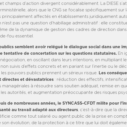
s et champs d’action divergent considérablement. La DIESE s’a
ministérielle, alors que le CNG se focalise spécifiquement sur 
s principalement affectés en établissements juridiquement au
 n’est pas une question d’habillage administratif : elle constitue
e de la dynamique de gestion des cadres de direction dans 
de-fou essentiel.
publics semblent avoir relégué le dialogue social dans une im
 tentative de concertation sur les questions statutaires.
En i
gociation, en oscillant dans leurs intentions, en multipliant le
n suivis d’effets concrets et en pariant sur l’inertie ou le 
 les pouvoirs publics prennent un sérieux risque.
Les conséque
 directes et dévastatrices
: réduction des effectifs, intensificat
s managériales à résoudre sans soutien adéquat, remise en qu
r les autorités, et augmentation préoccupante des risques psy
epuis de nombreuses années, le SYNCASS-CFDT milite pour l’in
santé au travail adapté aux directeurs
, c’est-à-dire que la dire
éficie comme tout salarié ou agent public de la prise en comp
 son évolution, de la protection à ce titre que lui doit égalem