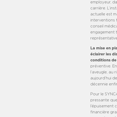
employeur, da
carrière. L’in
actuelle est m
interventions 
conseil médica
engagement te
représentative
La mise en pl
éclairer les d
conditions de
préventive. E
l’aveugle, au
aujourd’hui de
décennie enfin
Pour le SYNCA
pressante que
l’épuisement c
financière gra