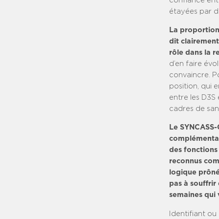
confiance entr
étayées par de
La proportion 
dit clairement
rôle dans la 
d’en faire évo
convaincre. P
position, qui 
entre les D3S 
cadres de san
Le SYNCASS-CF
complémentair
des fonctions 
reconnus comme
logique prônée
pas à souffrir
semaines qui 
Identifiant ou