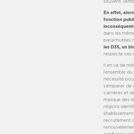
souvent, sembl
En effet, alor
fonction publ
inconséquente
dans les mêmes
parachutées n
les D3S, un bl
respecte ces r
Il en va de mê
l’ensemble du 
nécessité pou
s’emparer de c
carrières et 
masque des di
régions ident
établissements
recrutement o
renouvellemen