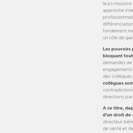
leurs mission
approche inter
professionnel
différenciation
fondement mêm
un rôle de gar
Les pouvoirs 
bloquant toute
demandes de né
engagements no
des collègues,
collègues sont
contradiction
directions pa
A ce titre, d
d’un droit de 
directeur bén
de santé et de