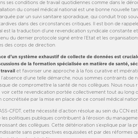
ns ses conditions de travail quotidiennes comme dans le déro
stallation du conseil médical national est une bonne nouvelle tant
arquée par un suivi sanitaire sporadique, qui conduit trop sou
tardives dans des circonstances critiques. Il est bon de rappel
l est la traduction d’une revendication syndicale constante e
nu du dernier protocole signé entre l’Etat et les organisation
s des corps de direction.
ace d’un système exhaustif de collecte de données est crucia
iscussions de la formation spécialisée en matière de santé, séc
 travail
et favoriser une approche à la fois curative et impéra
n l’absence d’une telle démarche, nous sommes contraints de n
 risque de compromettre la santé de nos collègues. Nous nous r
 voir cette revendication portée collectivement tout au long d
 concrétisée par la mise en place de ce conseil médical nation
SS-CFDT, cette nécessité d’action résolue au sein du CCN est 
 les politiques publiques contribuent à l’érosion du manageme
roissant des collègues. Cette détérioration s’explique par la p
ndissante sans perspectives esquissées et par des réformes qu