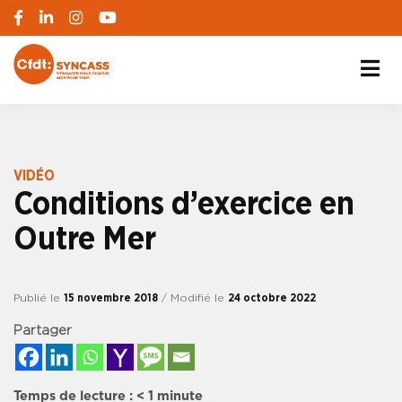
S'engager pour chacun, agir pour tous
SYNCASS-CFDT
VIDÉO
Conditions d’exercice en
Outre Mer
Publié le
15 novembre 2018
/ Modifié le
24 octobre 2022
Partager
Temps de lecture :
< 1
minute