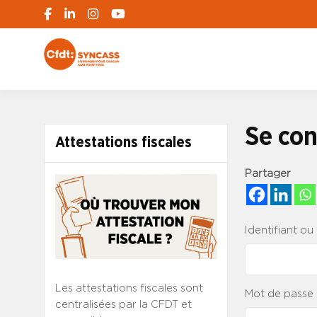
S'engager pour chacun, agir pour tous
SYNCASS-CFD
Se con
Attestations fiscales
Partager
Identifiant ou
Les attestations fiscales sont
Mot de passe
centralisées par la CFDT et