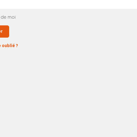
 de moi
er
 oublié ?