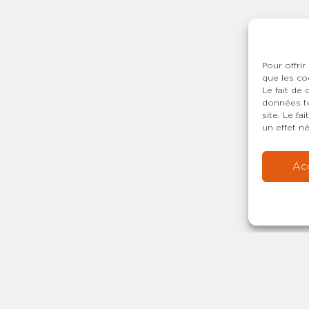
Pour offrir
que les co
Le fait de
données te
site. Le f
un effet né
Ac
Copyright © 20