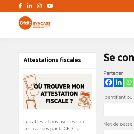
S'engager pour chacun, agir pour tous
SYNCASS-CFD
Se con
Attestations fiscales
Partager
Identifiant ou
Les attestations fiscales sont
Mot de passe
centralisées par la CFDT et