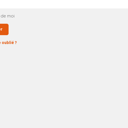
 de moi
er
 oublié ?