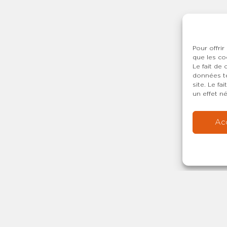
Pour offrir
que les co
Le fait de
données te
site. Le f
un effet né
Ac
Copyright © 20