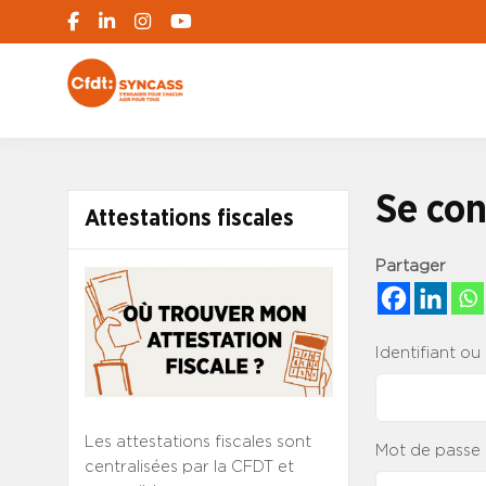
S'engager pour chacun, agir pour tous
SYNCASS-CFD
Se con
Attestations fiscales
Partager
Identifiant ou
Les attestations fiscales sont
Mot de passe
centralisées par la CFDT et