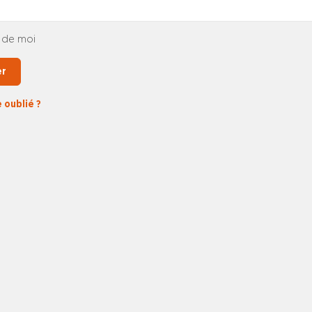
 de moi
er
 oublié ?