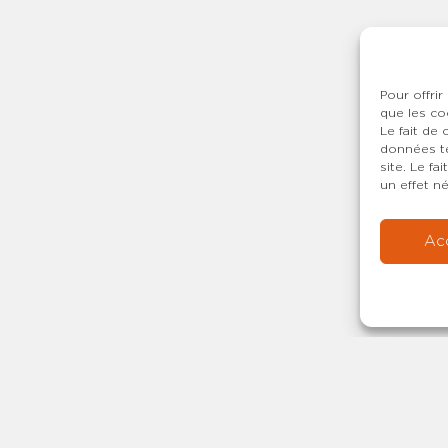
Pour offrir
que les co
Le fait de
données te
site. Le f
un effet né
Ac
Copyright © 20