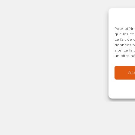
Pour offrir
que les co
Le fait de
données te
site. Le f
un effet né
Ac
Copyright © 20