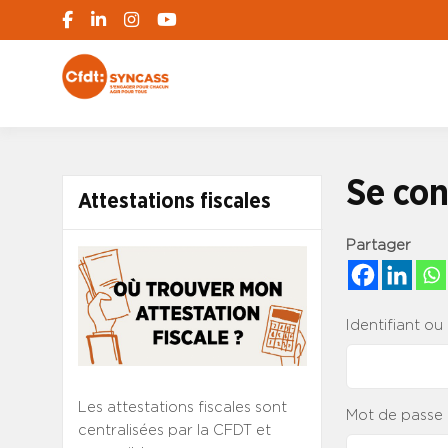
S'engager pour chacun, agir pour tous
SYNCASS-CFD
Se con
Attestations fiscales
Partager
Identifiant ou
Les attestations fiscales sont
Mot de passe
centralisées par la CFDT et