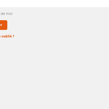
 de moi
er
 oublié ?