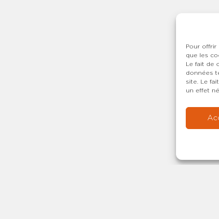
Pour offrir
que les co
Le fait de
données te
site. Le f
un effet né
Ac
Copyright © 20