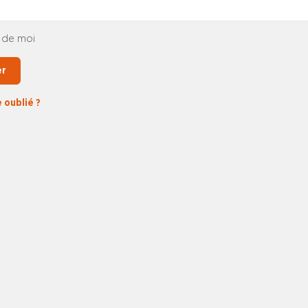
 de moi
er
 oublié ?