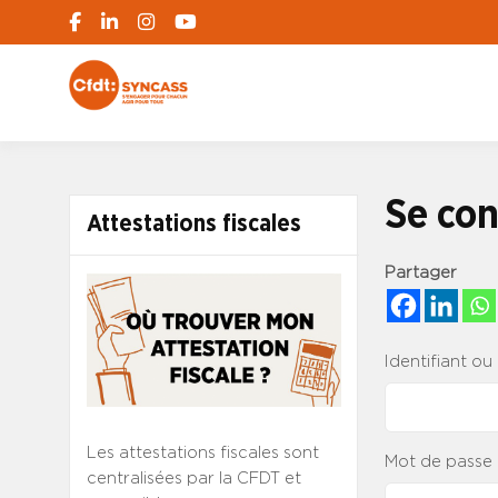
S'engager pour chacun, agir pour tous
SYNCASS-CFD
Se con
Attestations fiscales
Partager
Identifiant ou
Les attestations fiscales sont
Mot de passe
centralisées par la CFDT et