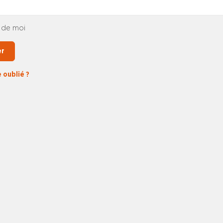
 de moi
er
 oublié ?