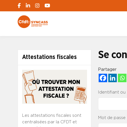
S'engager pour chacun, agir pour tous
SYNCASS-CFD
Se con
Attestations fiscales
Partager
Identifiant ou
Les attestations fiscales sont
Mot de passe
centralisées par la CFDT et