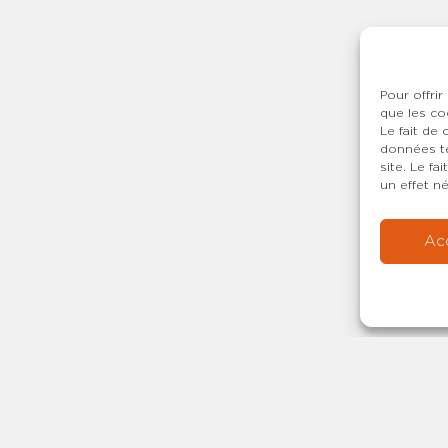
Pour offrir
que les co
Le fait de
données te
site. Le f
un effet né
Ac
Copyright © 20