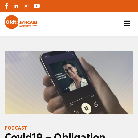
S'engager pour chacun, agir pour tous
SYNCASS-CFDT
PODCAST
Covid19 – Obligation