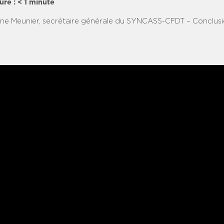
ure :
< 1
minute
nne Meunier, secrétaire générale du SYNCASS-CFDT – Conclusio