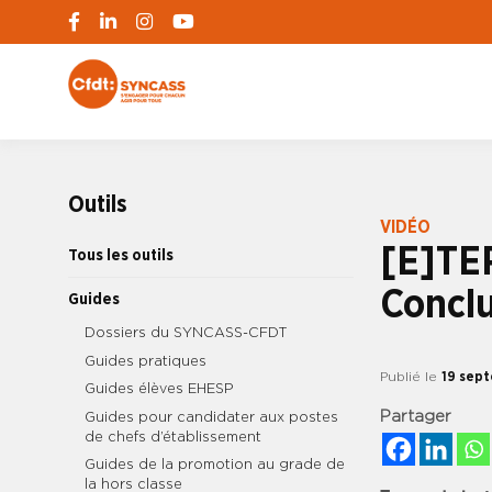
S'engager pour chacun, agir pour tous
SYNCASS-CFD
Outils
VIDÉO
[E]TE
Tous les outils
Conclu
Guides
Dossiers du SYNCASS-CFDT
Guides pratiques
Publié le
19 sep
Guides élèves EHESP
Partager
Guides pour candidater aux postes
de chefs d’établissement
Guides de la promotion au grade de
la hors classe