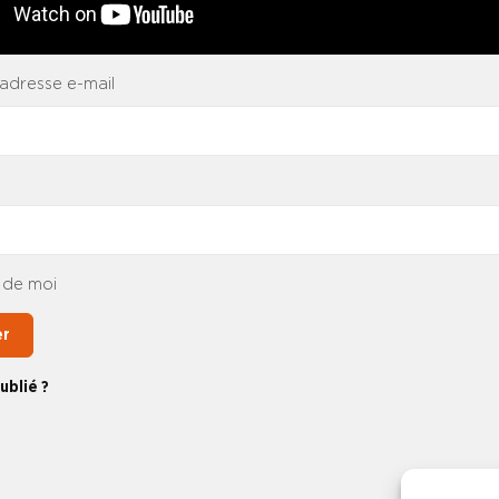
 adresse e-mail
 de moi
er
ublié ?