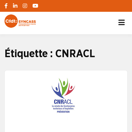
S'engager pour chacun, agir pour tous
SYNCASS-CFDT
Étiquette :
CNRACL