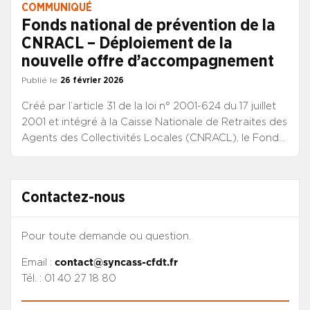
COMMUNIQUÉ
Fonds national de prévention de la
CNRACL – Déploiement de la
nouvelle offre d’accompagnement
Publié le
26 février 2026
Créé par l’article 31 de la loi n° 2001-624 du 17 juillet
2001 et intégré à la Caisse Nationale de Retraites des
Agents des Collectivités Locales (CNRACL), le Fonds
national de prévention (FNP) s’adresse aux
établissements relevant des versants territorial et
hospitalier de la fonction publique et visés aux
Contactez-nous
articles L 4 et L5 du code général de la fonction
publique.
Pour toute demande ou question.
Email :
contact@syncass-cfdt.fr
Tél. : 01 40 27 18 80