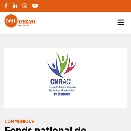
S'engager pour chacun, agir pour tous
SYNCASS-CFDT
COMMUNIQUÉ
Fonds national de