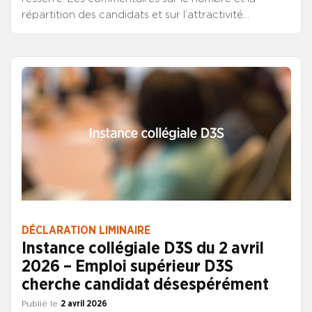
répartition des candidats et sur l’attractivité
différentielle des postes proposés n’auraient donc
que peu de pertinence s’appliquant à un si faible
volume. De ce fait, le SYNCASS-CFDT concentrera
son propos liminaire sur les éléments d’actualité
statutaire en lien direct avec le fonctionnement de
l’instance collégiale.
DÉCLARATION LIMINAIRE
Instance collégiale D3S du 2 avril
2026 – Emploi supérieur D3S
cherche candidat désespérément
Publié le
2 avril 2026