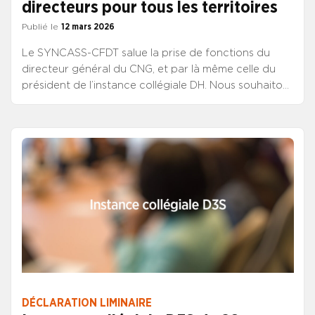
directeurs pour tous les territoires
Publié le
12 mars 2026
Le SYNCASS-CFDT salue la prise de fonctions du
directeur général du CNG, et par là même celle du
président de l’instance collégiale DH. Nous souhaitons
entamer un dialogue et une collaboration, à travers
cette instance notamment, aussi riches qu’ils l’ont été
avec ses prédécesseuses. Nous ne doutons pas qu’il
s’y emploiera. Son arrivée est aussi l’occasion de
quelques rappels.
DÉCLARATION LIMINAIRE