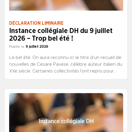
DÉCLARATION LIMINAIRE
Instance collégiale DH du 9 juillet
2026 – Trop bel été !
Publié le
9 juillet 2026
Le bel été. On aura reconnu ici le titre d’un recueil de
nouvelles de Cesare Pavese, célèbre auteur italien du
XXe siècle. Certaines collectivités l’ont repris pour
promesse à leurs concitoyens d’animations
culturelles et sportives le plus souvent gratuites. Cet
intitulé pourrait être reçu cette année ironiquement,
au risque réel de voir annuler les propositions en
raison du risque de canicule. Cesare Pavese lui-même
nous avait pourtant poétiquement prévenu : « Il n’y a
rien qui sente plus la mort que le soleil d’été, que la
grande lumière, que la nature exubérante. »