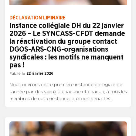
DÉCLARATION LIMINAIRE
Instance collégiale DH du 22 janvier
2026 – Le SYNCASS-CFDT demande
la réactivation du groupe contact
DGOS-ARS-CNG-organisations
syndicales : les motifs ne manquent
pas !
Publié le
22 janvier 2026
Nous ouvrons cette première instance collégiale de
l’année par des vœux à chacune et chacun, à tous les
membres de cette instance, aux personnalités
qualifiées qui sacrifient de leur temps pour s’associer
à nos regards croisés, aux équipes du CNG qui
œuvrent pour les carrières de nos collègues. Des
vœux aussi pour les travaux collectifs qui nous
mobilisent.