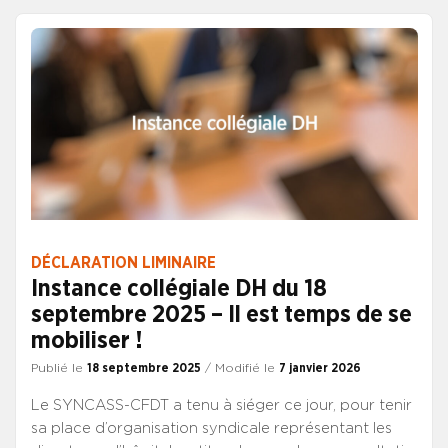
mois à 31 jours. La valse des occupants des postes
ministériels, symbolisant au plus haut niveau
l’inconstance de la conduite des politiques publiques,
interroge sur les priorités affichées et réellement
portées.
DÉCLARATION LIMINAIRE
Instance collégiale DH du 18
septembre 2025 – Il est temps de se
mobiliser !
Publié le
18 septembre 2025
/ Modifié le
7 janvier 2026
Le SYNCASS-CFDT a tenu à siéger ce jour, pour tenir
sa place d’organisation syndicale représentant les