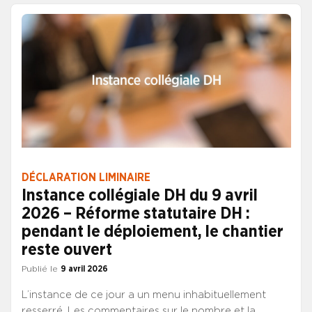
Deux ans plus tard, rien n’a bougé. Entre-temps, les
écarts avec le corps des DH se sont creusés en
raison de la réforme statutaire, accélérant le risque
déjà élevé de fuite des D3S vers ce corps.
DÉCLARATION LIMINAIRE
Instance collégiale DH du 9 avril
2026 – Réforme statutaire DH :
pendant le déploiement, le chantier
reste ouvert
Publié le
9 avril 2026
L’instance de ce jour a un menu inhabituellement
resserré. Les commentaires sur le nombre et la