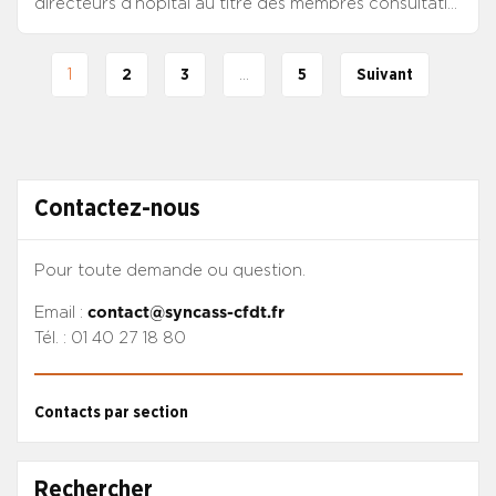
directeurs d’hôpital au titre des membres consultatifs
de l’instance collégiale.
1
2
3
…
5
Suivant
Contactez-nous
Pour toute demande ou question.
Email :
contact@syncass-cfdt.fr
Tél. : 01 40 27 18 80
Contacts par section
Rechercher