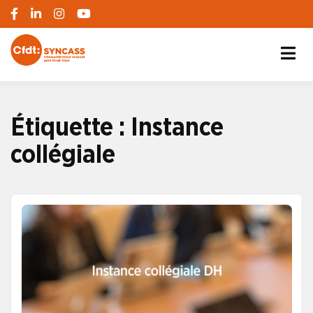
S'engager pour chacun, agir pour tous
SYNCASS-CFDT
Étiquette :
Instance
collégiale