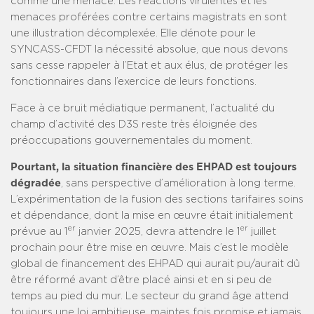
comme une menace. Les réactions virulentes et les
menaces proférées contre certains magistrats en sont
une illustration décomplexée. Elle dénote pour le
SYNCASS-CFDT la nécessité absolue, que nous devons
sans cesse rappeler à l’Etat et aux élus, de protéger les
fonctionnaires dans l’exercice de leurs fonctions.
Face à ce bruit médiatique permanent, l’actualité du
champ d’activité des D3S reste très éloignée des
préoccupations gouvernementales du moment.
Pourtant, la situation financière des EHPAD est toujours
dégradée
, sans perspective d’amélioration à long terme.
L’expérimentation de la fusion des sections tarifaires soins
et dépendance, dont la mise en œuvre était initialement
er
er
prévue au 1
janvier 2025, devra attendre le 1
juillet
prochain pour être mise en œuvre. Mais c’est le modèle
global de financement des EHPAD qui aurait pu/aurait dû
être réformé avant d’être placé ainsi et en si peu de
temps au pied du mur. Le secteur du grand âge attend
toujours une loi ambitieuse, maintes fois promise et jamais