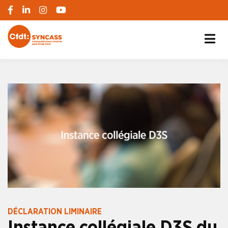
S'engager pour chacun, agir pour tous
SYNCASS-CFDT
DÉCLARATION LIMINAIRE
Instance collégiale D3S du