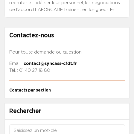
recruter et fidéliser leur personnel, les négociations
de l’accord LAFORCADE traînent en longueur. En
réaction au report annoncé par le Premier ministre
de la conférence sur les métiers de
l’accompagnement du social et du médico-social,
Contactez-nous
point de départ d’un chantier ambitieux et
initialement promise avant le 15 janvier, le mouvement
social du 18 janvier 2022 initié par la CFDT tant pour
Pour toute demande ou question.
le secteur public que pour le secteur privé associatif
Email :
contact@syncass-cfdt.fr
pour demander le respect des engagements a
Tél. : 01 40 27 18 80
permis d’obtenir l’organisation de cette conférence
le 18 février.
Contacts par section
Rechercher